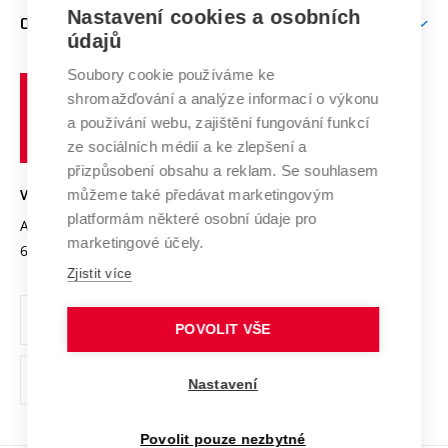
Zpracování osobních údajů uchazečů o studium
Firemní spolupráce
Mezinárodní vědecká rada
Nastavení cookies a osobních
O UNIVERZITĚ
Doktorské studium
Podpora podnikání
E-přihláška
údajů
Zahraniční spolupráce
Systém zajišťování kvality výzkumu
Profil univerzity
Spolupráce se školami
Soubory cookie používáme ke
Vysoké
Výzkumné infrastruktury
shromažďování a analýze informací o výkonu
Udržitelná univerzita
učení
Služby univerzity
Transfer znalostí
a používání webu, zajištění fungování funkcí
technické
Podnikavá univerzita / ContriBUTe
Mezinárodní dohody
ze sociálních médií a ke zlepšení a
Open Science
v
Bezpečná univerzita
přizpůsobení obsahu a reklam. Se souhlasem
Univerzitní sítě
Brně
Projekty
můžeme také předávat marketingovým
VYSOKÉ UČENÍ TECHNICKÉ V BRNĚ
Vyznamenání
platformám některé osobní údaje pro
Projekty ze strukturálních fondů
Antonínská 548/1
www.vut.cz
marketingové účely.
Organizační struktura
602 00 Brno
vut@vutbr.cz
Specifický výzkum
Zjistit více
Úřední deska
Ochrana osobních údajů
POVOLIT VŠE
(externí
Pracovní příležitosti
Nastavení
odkaz)
Podpora a rozvoj zaměstnanců a studujících
Povolit pouze nezbytné
Rovné příležitosti