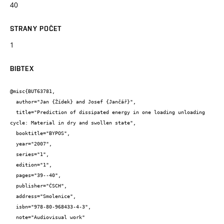
40
STRANY POČET
1
BIBTEX
@misc{BUT63781,

  author="Jan {Žídek} and Josef {Jančář}",

  title="Prediction of dissipated energy in one loading unloading 
cycle: Material in dry and swollen state",

  booktitle="BYPOS",

  year="2007",

  series="1",

  edition="1",

  pages="39--40",

  publisher="ČSCH",

  address="Smolenice",

  isbn="978-80-968433-4-3",

  note="Audiovisual work"
