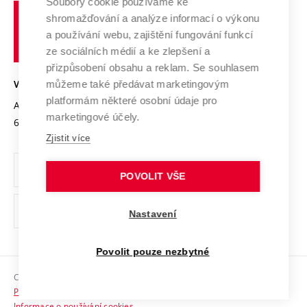
Soubory cookie používáme ke
Spolupráce se školami
Vysoké
Výzkumné infrastruktury
shromažďování a analýze informací o výkonu
Udržitelná univerzita
učení
Služby univerzity
Transfer znalostí
a používání webu, zajištění fungování funkcí
technické
Podnikavá univerzita / ContriBUTe
Mezinárodní dohody
ze sociálních médií a ke zlepšení a
Open Science
v
Bezpečná univerzita
přizpůsobení obsahu a reklam. Se souhlasem
Univerzitní sítě
Brně
Projekty
můžeme také předávat marketingovým
VYSOKÉ UČENÍ TECHNICKÉ V BRNĚ
Vyznamenání
platformám některé osobní údaje pro
Projekty ze strukturálních fondů
Antonínská 548/1
www.vut.cz
marketingové účely.
Organizační struktura
602 00 Brno
vut@vutbr.cz
Specifický výzkum
Zjistit více
Úřední deska
Ochrana osobních údajů
POVOLIT VŠE
(externí
Pracovní příležitosti
Nastavení
odkaz)
Podpora a rozvoj zaměstnanců a studujících
Povolit pouze nezbytné
Rovné příležitosti
Copyright © 2026 VUT
Sociální bezpečí
Prohlášení o přístupnosti
HR Award
Informace o používání cookies