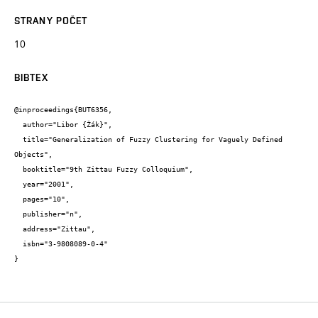
STRANY POČET
10
BIBTEX
@inproceedings{BUT6356,

  author="Libor {Žák}",

  title="Generalization of Fuzzy Clustering for Vaguely Defined 
Objects",

  booktitle="9th Zittau Fuzzy Colloquium",

  year="2001",

  pages="10",

  publisher="n",

  address="Zittau",

  isbn="3-9808089-0-4"

}