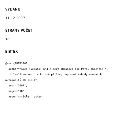
VYDÁNO
11.12.2007
STRANY POČET
18
BIBTEX
@misc{BUT63207,

  author="Aleš {Vémola} and Albert {Bradáč} and Pavel {Krejčíř}",

  title="Stanovení technické příčiny dopravní nehody osobních 
automobilů (C 1181)",

  year="2007",

  pages="18",

  note="Article - other"

}