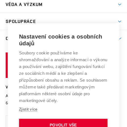
Dny otevřených dveří
VĚDA A VÝZKUM
Sport na VUT
(externí
Studijní programy
Poplatky za studium
Uznání zahraničního vzdělání
Knihovny
Aktivity pro juniory
Studentský život
odkaz)
Věda a výzkum na VUT
Harmonogram akademického roku
Zpracování osobních údajů studentů
Sociální bezpečí
SPOLUPRÁCE
Celoživotní vzdělávání
Brno
Podpora excelence
Závěrečné práce
Studium bez bariér
Zpracování osobních údajů uchazečů o studium
Firemní spolupráce
Nastavení cookies a osobních
Mezinárodní vědecká rada
O UNIVERZITĚ
Doktorské studium
Podpora podnikání
E-přihláška
údajů
Zahraniční spolupráce
Systém zajišťování kvality výzkumu
Profil univerzity
Soubory cookie používáme ke
Spolupráce se školami
Vysoké
Výzkumné infrastruktury
shromažďování a analýze informací o výkonu
Udržitelná univerzita
učení
Služby univerzity
Transfer znalostí
a používání webu, zajištění fungování funkcí
technické
Podnikavá univerzita / ContriBUTe
Mezinárodní dohody
ze sociálních médií a ke zlepšení a
Open Science
v
Bezpečná univerzita
přizpůsobení obsahu a reklam. Se souhlasem
Univerzitní sítě
Brně
Projekty
můžeme také předávat marketingovým
VYSOKÉ UČENÍ TECHNICKÉ V BRNĚ
Vyznamenání
platformám některé osobní údaje pro
Projekty ze strukturálních fondů
Antonínská 548/1
www.vut.cz
marketingové účely.
Organizační struktura
602 00 Brno
vut@vutbr.cz
Specifický výzkum
Zjistit více
Úřední deska
Ochrana osobních údajů
POVOLIT VŠE