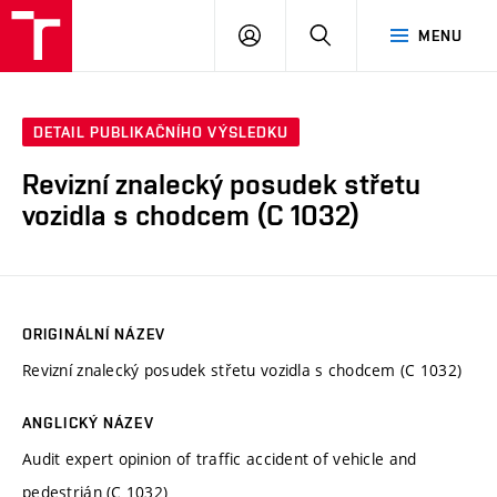
VUT
PŘIHLÁSIT
HLEDAT
MENU
SE
DETAIL PUBLIKAČNÍHO VÝSLEDKU
Revizní znalecký posudek střetu
vozidla s chodcem (C 1032)
ORIGINÁLNÍ NÁZEV
Revizní znalecký posudek střetu vozidla s chodcem (C 1032)
ANGLICKÝ NÁZEV
Audit expert opinion of traffic accident of vehicle and
pedestrián (C 1032)