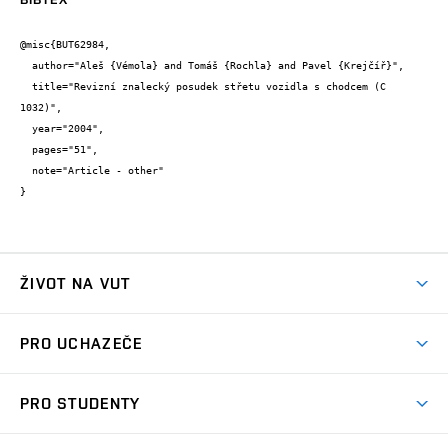
@misc{BUT62984,

  author="Aleš {Vémola} and Tomáš {Rochla} and Pavel {Krejčíř}",

  title="Revizní znalecký posudek střetu vozidla s chodcem (C 
1032)",

  year="2004",

  pages="51",

  note="Article - other"

}
ŽIVOT NA VUT
Atmosféra VUT
PRO UCHAZEČE
Prostory školy
Proč na VUT
Koleje
PRO STUDENTY
Studijní programy
Stravování
Předměty
Studijní předpisy
Studium a stáže v zahraničí
Stipendia