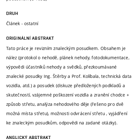
DRUH
Článek - ostatní
ORIGINÁLNÍ ABSTRAKT
Tato práce je revizním znaleckým posudkem. Obsahem je
nález (protokol o nehodě, plánek nehody, fotodokumentace,
výpovědi účastníků nehody a svědků, přezkoumávané
znalecké posudky Ing. Štěrby a Prof. Kolíbala, technická data
vozidla, atd.) a posudek (diskuze předložených podkladů a
skutečností, vzájemné poškození vozidla a zranění chodce +
způsob střetu, analýza nehodového děje (řešeno pro dvě
možná místa střetu), možnosti odvrácení střetu , vyjádření
ke znaleckým posudkům, odpovědi na zadané otázky).
ANGLICKÝ ABSTRAKT