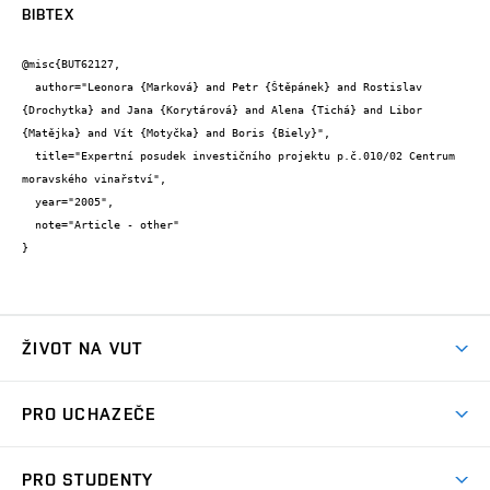
BIBTEX
@misc{BUT62127,

  author="Leonora {Marková} and Petr {Štěpánek} and Rostislav 
{Drochytka} and Jana {Korytárová} and Alena {Tichá} and Libor 
{Matějka} and Vít {Motyčka} and Boris {Biely}",

  title="Expertní posudek investičního projektu p.č.010/02 Centrum 
moravského vinařství",

  year="2005",

  note="Article - other"

}
ŽIVOT NA VUT
Atmosféra VUT
PRO UCHAZEČE
Prostory školy
Proč na VUT
Koleje
PRO STUDENTY