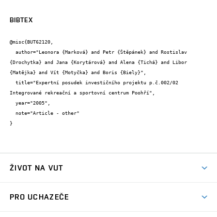
BIBTEX
@misc{BUT62120,

  author="Leonora {Marková} and Petr {Štěpánek} and Rostislav 
{Drochytka} and Jana {Korytárová} and Alena {Tichá} and Libor 
{Matějka} and Vít {Motyčka} and Boris {Biely}",

  title="Expertní posudek investičního projektu p.č.002/02 
Integrované rekreační a sportovní centrum Poohří",

  year="2005",

  note="Article - other"

}
ŽIVOT NA VUT
Atmosféra VUT
PRO UCHAZEČE
Prostory školy