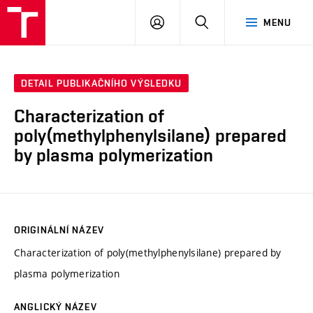
VUT
PŘIHLÁSIT
HLEDAT
MENU
SE
DETAIL PUBLIKAČNÍHO VÝSLEDKU
Characterization of
poly(methylphenylsilane) prepared
by plasma polymerization
ORIGINÁLNÍ NÁZEV
Characterization of poly(methylphenylsilane) prepared by
plasma polymerization
ANGLICKÝ NÁZEV