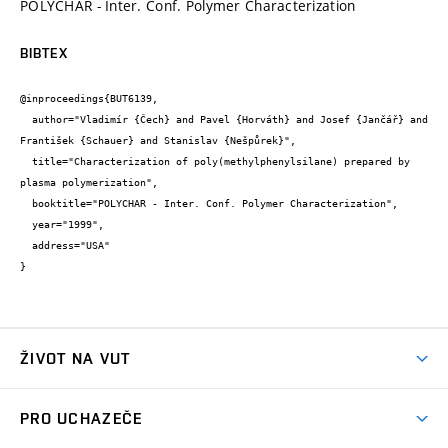
POLYCHAR - Inter. Conf. Polymer Characterization
BIBTEX
@inproceedings{BUT6139,

  author="Vladimír {Čech} and Pavel {Horváth} and Josef {Jančář} and 
František {Schauer} and Stanislav {Nešpůrek}",

  title="Characterization of poly(methylphenylsilane) prepared by 
plasma polymerization",

  booktitle="POLYCHAR - Inter. Conf. Polymer Characterization",

  year="1999",

  address="USA"

}
ŽIVOT NA VUT
Atmosféra VUT
PRO UCHAZEČE
Prostory školy