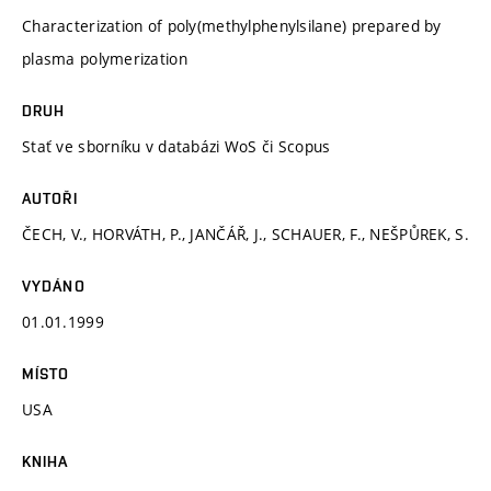
Characterization of poly(methylphenylsilane) prepared by
plasma polymerization
DRUH
Stať ve sborníku v databázi WoS či Scopus
AUTOŘI
ČECH, V., HORVÁTH, P., JANČÁŘ, J., SCHAUER, F., NEŠPŮREK, S.
VYDÁNO
01.01.1999
MÍSTO
USA
KNIHA