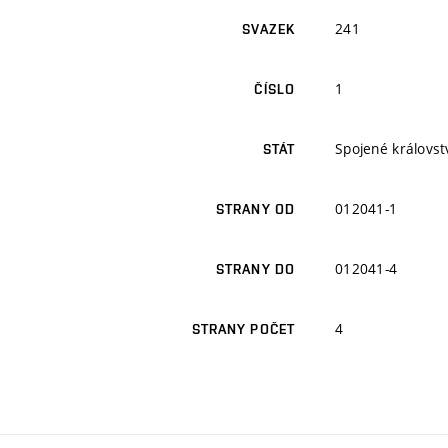
241
SVAZEK
1
ČÍSLO
Spojené královstv
STÁT
012041-1
STRANY OD
012041-4
STRANY DO
4
STRANY POČET