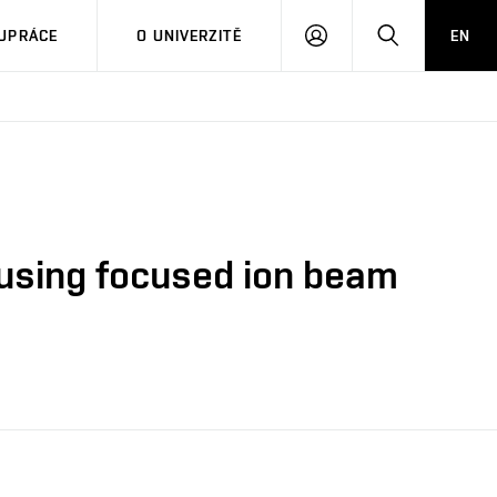
PŘIHLÁSIT
HLEDAT
UPRÁCE
O UNIVERZITĚ
EN
SE
using focused ion beam