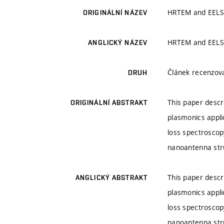
HRTEM and EELS 
ORIGINÁLNÍ NÁZEV
HRTEM and EELS 
ANGLICKÝ NÁZEV
Článek recenzo
DRUH
This paper descr
ORIGINÁLNÍ ABSTRAKT
plasmonics appli
loss spectroscopy
nanoantenna stru
This paper descr
ANGLICKÝ ABSTRAKT
plasmonics appli
loss spectroscopy
nanoantenna stru