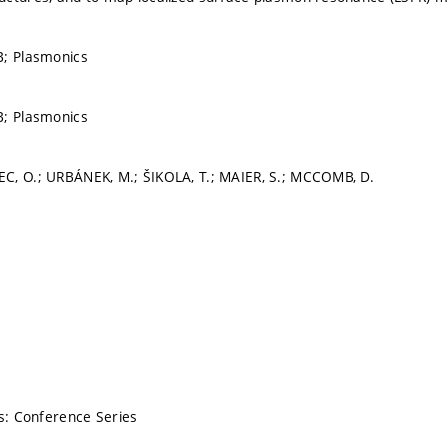
B; Plasmonics
B; Plasmonics
C, O.; URBÁNEK, M.; ŠIKOLA, T.; MAIER, S.; MCCOMB, D.
cs: Conference Series