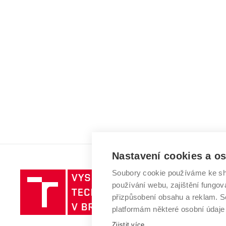
Nastavení cookies a o
Soubory cookie používáme ke sh
Vysoké
používání webu, zajištění fungová
učení
přizpůsobení obsahu a reklam.
technické
platformám některé osobní údaje
v
Zjistit více
Brně