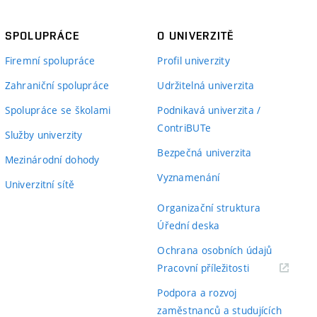
SPOLUPRÁCE
O UNIVERZITĚ
Firemní spolupráce
Profil univerzity
Zahraniční spolupráce
Udržitelná univerzita
Spolupráce se školami
Podnikavá univerzita /
ContriBUTe
Služby univerzity
Bezpečná univerzita
Mezinárodní dohody
Vyznamenání
Univerzitní sítě
Organizační struktura
Úřední deska
Ochrana osobních údajů
(externí
Pracovní příležitosti
odkaz)
Podpora a rozvoj
zaměstnanců a studujících