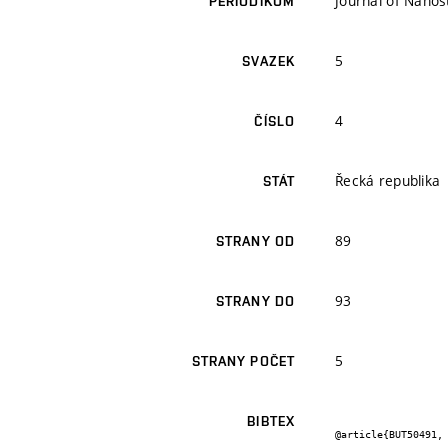
Journal of Nano
PERIODIKUM
5
SVAZEK
4
ČÍSLO
Řecká republika
STÁT
89
STRANY OD
93
STRANY DO
5
STRANY POČET
BIBTEX
@article{BUT50491,
