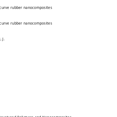
le curve rubber nanocomposites
le curve rubber nanocomposites
 J.