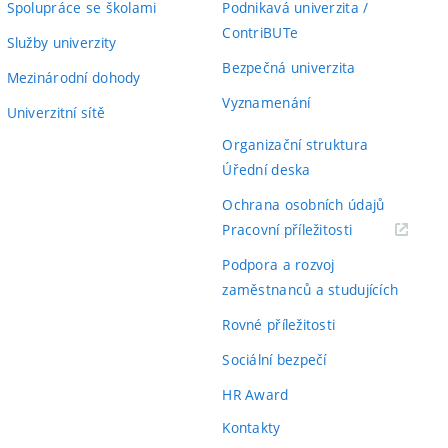
Spolupráce se školami
Podnikavá univerzita /
ContriBUTe
Služby univerzity
Bezpečná univerzita
Mezinárodní dohody
Vyznamenání
Univerzitní sítě
Organizační struktura
Úřední deska
Ochrana osobních údajů
(externí
Pracovní příležitosti
odkaz)
Podpora a rozvoj
zaměstnanců a studujících
Rovné příležitosti
Sociální bezpečí
HR Award
Kontakty