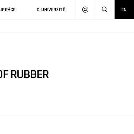
PŘIHLÁSIT
HLEDAT
UPRÁCE
O UNIVERZITĚ
EN
SE
OF RUBBER