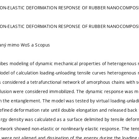
ON-ELASTIC DEFORMATION RESPONSE OF RUBBER NANOCOMPOS
ON-ELASTIC DEFORMATION RESPONSE OF RUBBER NANOCOMPOS
vaný mimo WoS a Scopus
ribes modeling of dynamic mechanical properties of heterogenous
 Model of calculation loading-unloading tensile curves heterogenou
 considered a tetrafunctional network of amorphous chains with sol
inclusion were considered immobilized. The dynamic response was 
in the entanglement. The model was tested by virtual loading-unl
fined deformation rate until double elongation and released back 
ergy density was calculated as a surface delimited by tensile defo
work showed non-elastic or nonlinearly elastic response. The ten
 were not aligned and dissipation of the energy during the loading