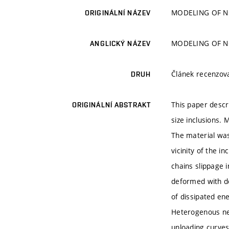
MODELING OF N
ORIGINÁLNÍ NÁZEV
MODELING OF N
ANGLICKÝ NÁZEV
Článek recenzo
DRUH
This paper desc
ORIGINÁLNÍ ABSTRAKT
size inclusions.
The material was
vicinity of the 
chains slippage 
deformed with de
of dissipated en
Heterogenous net
unloading curves