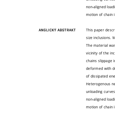
non-aligned load
motion of chain 
This paper desc
ANGLICKÝ ABSTRAKT
size inclusions.
The material was
vicinity of the 
chains slippage 
deformed with de
of dissipated en
Heterogenous net
unloading curves
non-aligned load
motion of chain 