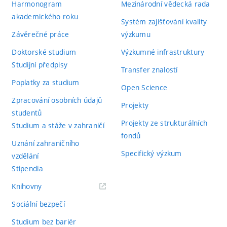
Harmonogram
Mezinárodní vědecká rada
akademického roku
Systém zajišťování kvality
Závěrečné práce
výzkumu
Doktorské studium
Výzkumné infrastruktury
Studijní předpisy
Transfer znalostí
Poplatky za studium
Open Science
Zpracování osobních údajů
Projekty
studentů
Projekty ze strukturálních
Studium a stáže v zahraničí
fondů
Uznání zahraničního
Specifický výzkum
vzdělání
Stipendia
(externí
Knihovny
odkaz)
Sociální bezpečí
Studium bez bariér