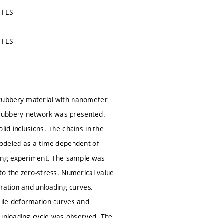
ITES
ITES
 rubbery material with nanometer
s rubbery network was presented.
id inclusions. The chains in the
modeled as a time dependent of
ading experiment. The sample was
to the zero-stress. Numerical value
rmation and unloading curves.
sile deformation curves and
 unloading cycle was observed. The