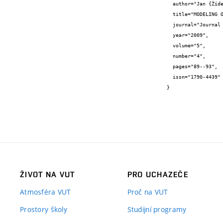
  author="Jan {Žídek} and Josef {Jančář}",

  title="MODELING OF NON-ELASTIC DEFORMATION RESPONSE OF RUBBER NANOCOMPOSITES",

  journal="Journal of Nanostructured Polymers and Nanocomposites",

  year="2009",

  volume="5",

  number="4",

  pages="89--93",

  issn="1790-4439"

}
ŽIVOT NA VUT
PRO UCHAZEČE
Atmosféra VUT
Proč na VUT
Prostory školy
Studijní programy