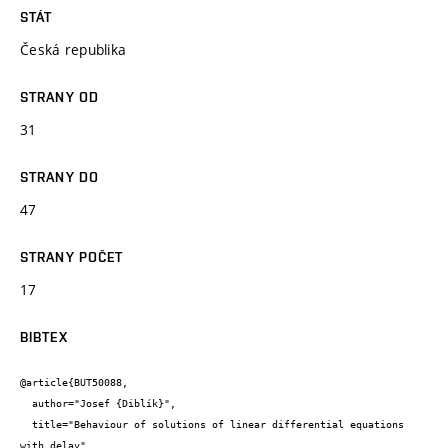
STÁT
Česká republika
STRANY OD
31
STRANY DO
47
STRANY POČET
17
BIBTEX
@article{BUT50088,

  author="Josef {Diblík}",

  title="Behaviour of solutions of linear differential equations 
with delay",
