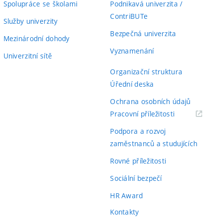
Spolupráce se školami
Podnikavá univerzita /
ContriBUTe
Služby univerzity
Bezpečná univerzita
Mezinárodní dohody
Vyznamenání
Univerzitní sítě
Organizační struktura
Úřední deska
Ochrana osobních údajů
(externí
Pracovní příležitosti
odkaz)
Podpora a rozvoj
zaměstnanců a studujících
Rovné příležitosti
Sociální bezpečí
HR Award
Kontakty