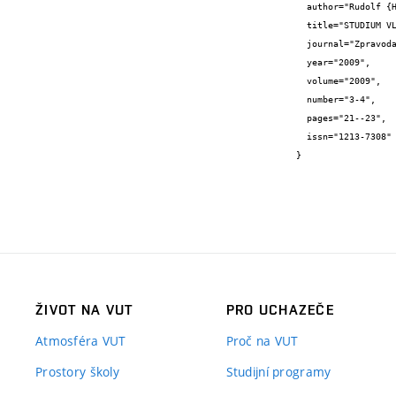
  author="Rudolf {Hela} and Jiří {Zach} and Jitka {Peterková}",

  title="STUDIUM VLASTNOSTÍ KALCIUM SILIKÁTOVÝCH IZOLAČNÍCH DESEK PRO VNITŘNÍ ZATEPLENÍ",

  journal="Zpravodaj WTA CZ",

  year="2009",

  volume="2009",

  number="3-4",

  pages="21--23",

  issn="1213-7308"

}
ŽIVOT NA VUT
PRO UCHAZEČE
Atmosféra VUT
Proč na VUT
Prostory školy
Studijní programy