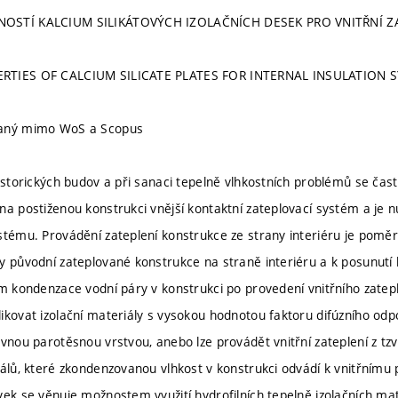
OSTÍ KALCIUM SILIKÁTOVÝCH IZOLAČNÍCH DESEK PRO VNITŘNÍ Z
RTIES OF CALCIUM SILICATE PLATES FOR INTERNAL INSULATION 
vaný mimo WoS a Scopus
historických budov a při sanaci tepelně vlhkostních problémů se čas
a postiženou konstrukci vnější kontaktní zateplovací systém a je nu
stému. Provádění zateplení konstrukce ze strany interiéru je poměrn
y původní zateplované konstrukce na straně interiéru a k posunutí
ém kondenzace vodní páry v konstrukci po provedení vnitřního zatep
ikovat izolační materiály s vysokou hodnotou faktoru difúzního odp
vnou parotěsnou vrstvou, anebo lze provádět vnitřní zateplení z tzv.
iálů, které zkondenzovanou vlhkost v konstrukci odvádí k vnitřnímu 
vek se věnuje možnostem využití hydrofilních tepelně izolačních mate