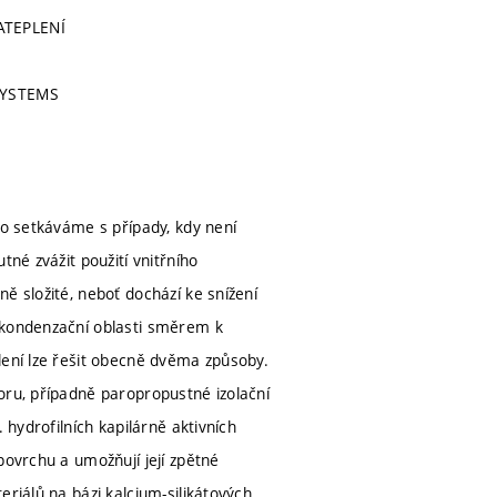
ATEPLENÍ
SYSTEMS
to setkáváme s případy, kdy není
tné zvážit použití vnitřního
ě složité, neboť dochází ke snížení
 kondenzační oblasti směrem k
lení lze řešit obecně dvěma způsoby.
oru, případně paropropustné izolační
 hydrofilních kapilárně aktivních
povrchu a umožňují její zpětné
riálů na bázi kalcium-silikátových