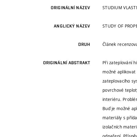
STUDIUM VLASTN
ORIGINÁLNÍ NÁZEV
STUDY OF PROPE
ANGLICKÝ NÁZEV
Článek recenzo
DRUH
Při zateplování 
ORIGINÁLNÍ ABSTRAKT
možné aplikovat n
zateplovacího sy
povrchové teplot
interiéru. Probl
Buď je možné apl
materiály s přída
izolačních mater
odpaření. Příspě