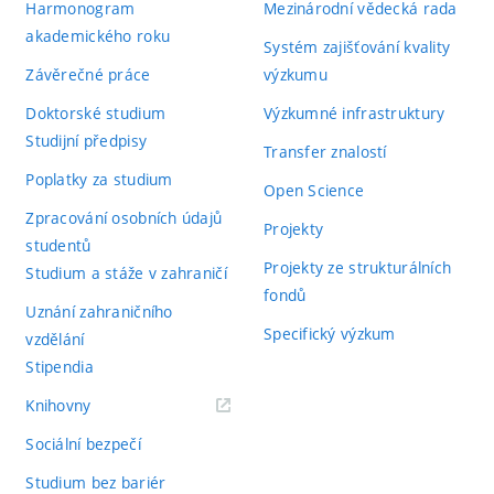
Harmonogram
Mezinárodní vědecká rada
akademického roku
Systém zajišťování kvality
Závěrečné práce
výzkumu
Doktorské studium
Výzkumné infrastruktury
Studijní předpisy
Transfer znalostí
Poplatky za studium
Open Science
Zpracování osobních údajů
Projekty
studentů
Projekty ze strukturálních
Studium a stáže v zahraničí
fondů
Uznání zahraničního
Specifický výzkum
vzdělání
Stipendia
(externí
Knihovny
odkaz)
Sociální bezpečí
Studium bez bariér