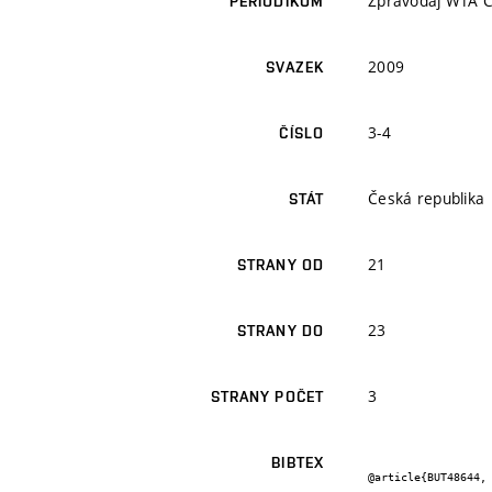
Zpravodaj WTA 
PERIODIKUM
2009
SVAZEK
3-4
ČÍSLO
Česká republika
STÁT
21
STRANY OD
23
STRANY DO
3
STRANY POČET
BIBTEX
@article{BUT48644,
