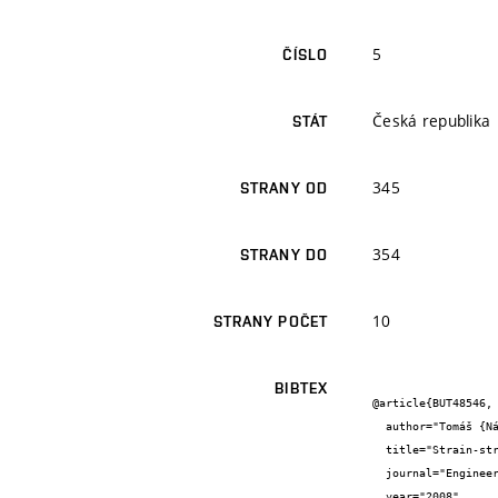
5
ČÍSLO
Česká republika
STÁT
345
STRANY OD
354
STRANY DO
10
STRANY POČET
BIBTEX
@article{BUT48546,

  author="Tomáš {Návrat} and Martin {Vrbka} and Zdeněk {Florian} and Zbyněk {Rozkydal}",

  title="Strain-stress analysis of pathological hip joint after osteotomy",

  journal="Engineering Mechanics",

  year="2008",
