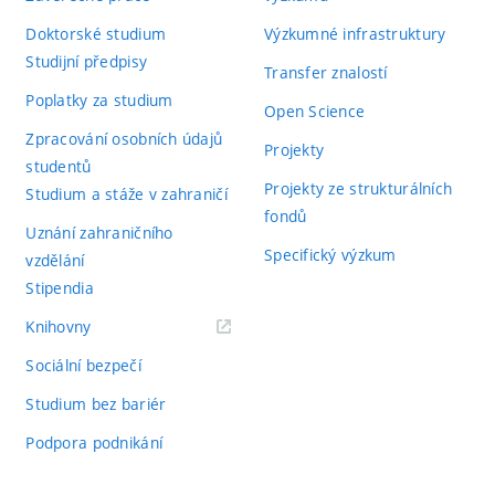
Doktorské studium
Výzkumné infrastruktury
Studijní předpisy
Transfer znalostí
Poplatky za studium
Open Science
Zpracování osobních údajů
Projekty
studentů
Projekty ze strukturálních
Studium a stáže v zahraničí
fondů
Uznání zahraničního
Specifický výzkum
vzdělání
Stipendia
(externí
Knihovny
odkaz)
Sociální bezpečí
Studium bez bariér
Podpora podnikání