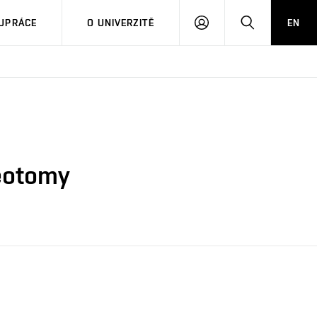
PŘIHLÁSIT
HLEDAT
UPRÁCE
O UNIVERZITĚ
EN
SE
teotomy