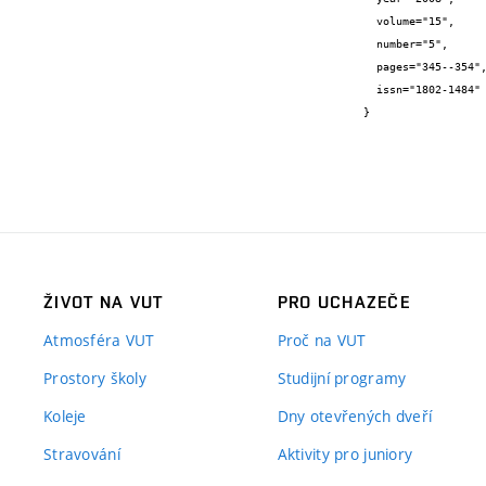
  volume="15",

  number="5",

  pages="345--354",

  issn="1802-1484"

}
ŽIVOT NA VUT
PRO UCHAZEČE
Atmosféra VUT
Proč na VUT
Prostory školy
Studijní programy
Koleje
Dny otevřených dveří
Stravování
Aktivity pro juniory