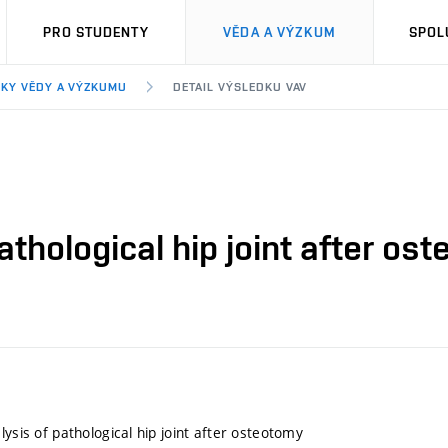
PRO STUDENTY
VĚDA A VÝZKUM
SPOL
KY VĚDY A VÝZKUMU
DETAIL VÝSLEDKU VAV
athological hip joint after os
lysis of pathological hip joint after osteotomy