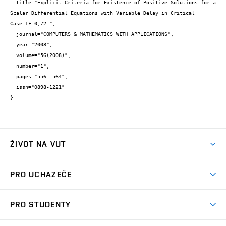
  title="Explicit Criteria for Existence of Positive Solutions for a 
Scalar Differential Equations with Variable Delay in Critical 
Case.IF=0,72.",

  journal="COMPUTERS & MATHEMATICS WITH APPLICATIONS",

  year="2008",

  volume="56(2008)",

  number="1",

  pages="556--564",

  issn="0898-1221"

}
ŽIVOT NA VUT
Atmosféra VUT
PRO UCHAZEČE
Prostory školy
Proč na VUT
Koleje
PRO STUDENTY
Studijní programy
Stravování
Předměty
Studijní předpisy
Studium a stáže v zahraničí
Stipendia