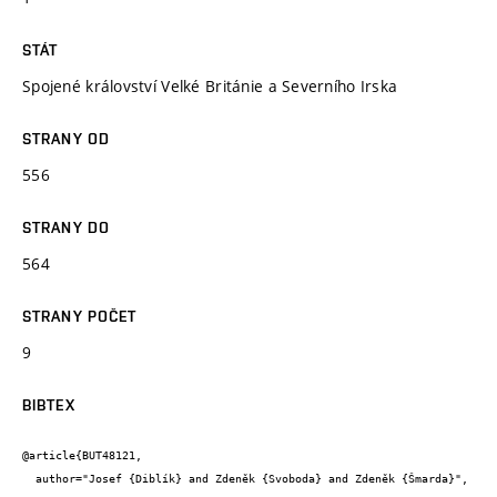
STÁT
Spojené království Velké Británie a Severního Irska
STRANY OD
556
STRANY DO
564
STRANY POČET
9
BIBTEX
@article{BUT48121,

  author="Josef {Diblík} and Zdeněk {Svoboda} and Zdeněk {Šmarda}",
