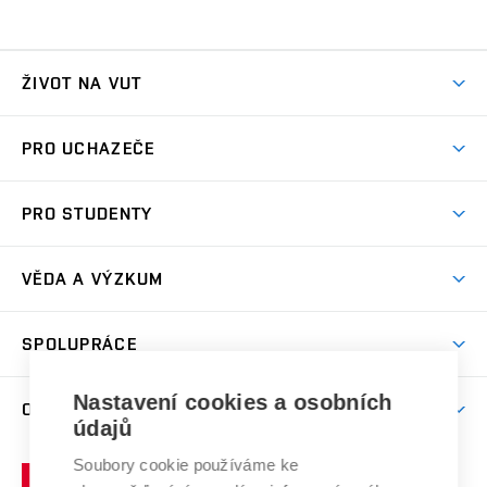
ŽIVOT NA VUT
Atmosféra VUT
PRO UCHAZEČE
Prostory školy
Proč na VUT
Koleje
PRO STUDENTY
Studijní programy
Stravování
Předměty
Studijní předpisy
Studium a stáže v zahraničí
Stipendia
Dny otevřených dveří
VĚDA A VÝZKUM
Sport na VUT
(externí
Studijní programy
Poplatky za studium
Uznání zahraničního vzdělání
Knihovny
Aktivity pro juniory
Studentský život
odkaz)
Věda a výzkum na VUT
Harmonogram akademického roku
Zpracování osobních údajů studentů
Sociální bezpečí
SPOLUPRÁCE
Celoživotní vzdělávání
Brno
Podpora excelence
Závěrečné práce
Studium bez bariér
Zpracování osobních údajů uchazečů o studium
Firemní spolupráce
Nastavení cookies a osobních
Mezinárodní vědecká rada
O UNIVERZITĚ
Doktorské studium
Podpora podnikání
E-přihláška
údajů
Zahraniční spolupráce
Systém zajišťování kvality výzkumu
Profil univerzity
Soubory cookie používáme ke
Spolupráce se školami
Vysoké
Výzkumné infrastruktury