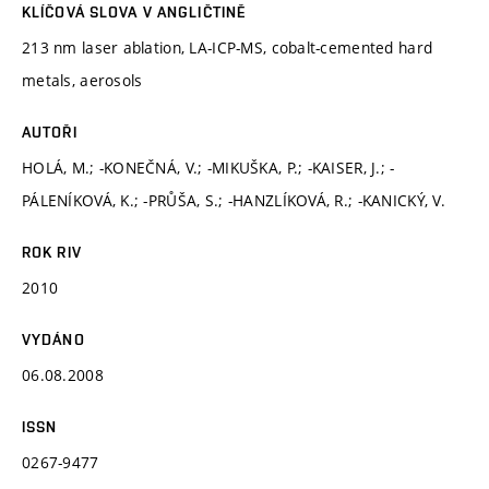
KLÍČOVÁ SLOVA V ANGLIČTINĚ
213 nm laser ablation, LA-ICP-MS, cobalt-cemented hard
metals, aerosols
AUTOŘI
HOLÁ, M.; -KONEČNÁ, V.; -MIKUŠKA, P.; -KAISER, J.; -
PÁLENÍKOVÁ, K.; -PRŮŠA, S.; -HANZLÍKOVÁ, R.; -KANICKÝ, V.
ROK RIV
2010
VYDÁNO
06.08.2008
ISSN
0267-9477