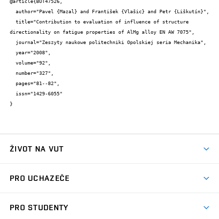
@article{BUT47526,

  author="Pavel {Mazal} and František {Vlašic} and Petr {Liškutín}",

  title="Contribution to evaluation of influence of structure 
directionality on fatigue properties of AlMg alloy EN AW 7075",

  journal="Zeszyty naukowe politechniki Opolskiej seria Mechanika",

  year="2008",

  volume="92",

  number="327",

  pages="81--82",

  issn="1429-6055"

}
ŽIVOT NA VUT
Atmosféra VUT
PRO UCHAZEČE
Prostory školy
Proč na VUT
Koleje
PRO STUDENTY
Studijní programy