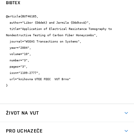
BIBTEX
@article{BUT46185,

  author="Libor {Dědek} and Jarmila {Dědková}",

  title="Application of Electrical Resistance Tomography to 
Nondestructive Testing of Carbon Fiber Honeycombs",

  journal="WSEAS Transactions on Systems",

  year="2004",

  volume="10",

  number="3",

  pages="3",

  issn="1109-2777",

  url="knihovna UTEE FEEC  VUT Brno"

}
ŽIVOT NA VUT
Atmosféra VUT
PRO UCHAZEČE