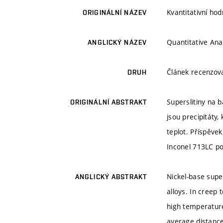
Kvantitativní ho
ORIGINÁLNÍ NÁZEV
Quantitative Ana
ANGLICKÝ NÁZEV
Článek recenzo
DRUH
Superslitiny na 
ORIGINÁLNÍ ABSTRAKT
jsou precipitáty,
teplot. Příspěve
Inconel 713LC p
Nickel-base supe
ANGLICKÝ ABSTRAKT
alloys. In creep 
high temperature
average distance