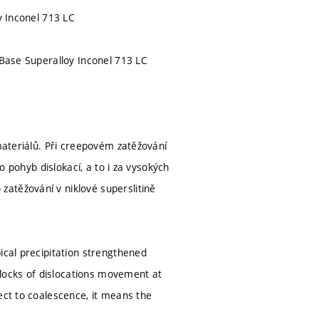
y Inconel 713 LC
 Base Superalloy Inconel 713 LC
 materiálů. Při creepovém zatěžování
o pohyb dislokací, a to i za vysokých
atěžování v niklové superslitině
ical precipitation strengthened
 blocks of dislocations movement at
ect to coalescence, it means the