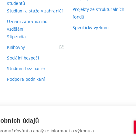
studentů
Projekty ze strukturálních
Studium a stáže v zahraničí
fondů
Uznání zahraničního
Specifický výzkum
vzdělání
Stipendia
(externí
Knihovny
odkaz)
Sociální bezpečí
Studium bez bariér
Podpora podnikání
sobních údajů
romažďování a analýze informací o výkonu a
VYSOKÉ UČENÍ TECHNICKÉ V BRNĚ