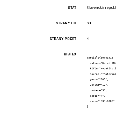
Slovenská republ
STÁT
80
STRANY OD
4
STRANY POČET
BIBTEX
@article{BUT45513,

  author="Karel {Němec} and Tomáš {Podrábský} and Stanislav {Věchet}",

  title="Kvantitativní hodnocení vlivu creepového zatěžování na strukturu niklové superslitiny Inconel 713 LC",

  journal="Materiálové inžinierstvo",

  year="2005",

  volume="12",

  number="3",

  pages="4",

  issn="1335-0803"

}