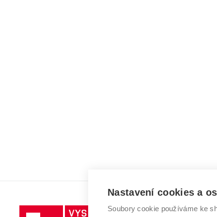
Nastavení cookies a o
Soubory cookie používáme ke sh
Vysoké