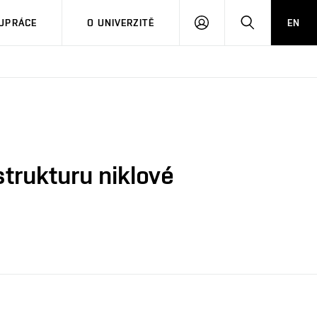
PŘIHLÁSIT
HLEDAT
UPRÁCE
O UNIVERZITĚ
EN
SE
strukturu niklové