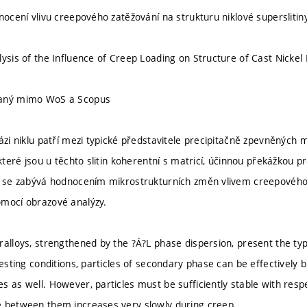
dnocení vlivu creepového zatěžování na strukturu niklové superslitin
lysis of the Influence of Creep Loading on Structure of Cast Nickel
vaný mimo WoS a Scopus
bázi niklu patří mezi typické představitele precipitačně zpevněných
 které jsou u těchto slitin koherentní s matricí, účinnou překážkou pr
k se zabývá hodnocením mikrostrukturních změn vlivem creepového z
omocí obrazové analýzy.
ralloys, strengthened by the ?Á?L phase dispersion, present the typ
testing conditions, particles of secondary phase can be effectively
s as well. However, particles must be sufficiently stable with resp
 between them increases very slowly during creep.