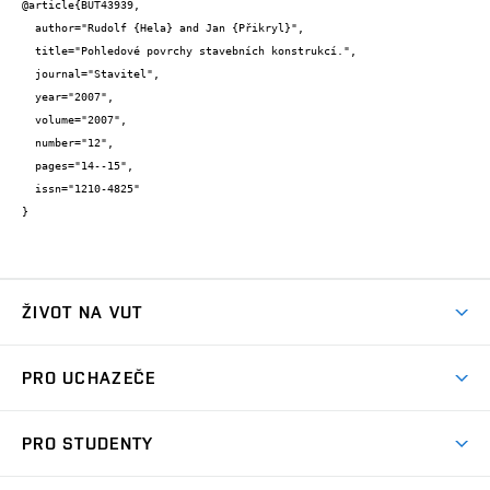
@article{BUT43939,

  author="Rudolf {Hela} and Jan {Přikryl}",

  title="Pohledové povrchy stavebních konstrukcí.",

  journal="Stavitel",

  year="2007",

  volume="2007",

  number="12",

  pages="14--15",

  issn="1210-4825"

}
ŽIVOT NA VUT
Atmosféra VUT
PRO UCHAZEČE
Prostory školy
Proč na VUT
Koleje
PRO STUDENTY
Studijní programy
Stravování
Předměty
Studijní předpisy
Studium a stáže v zahraničí
Stipendia