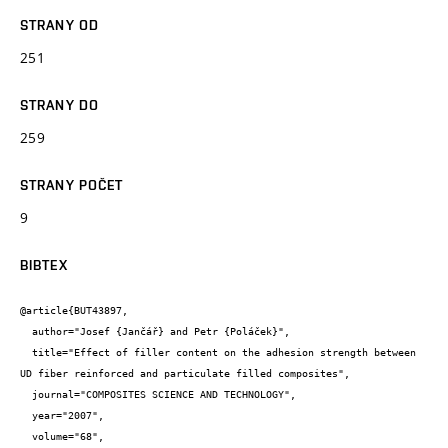
STRANY OD
251
STRANY DO
259
STRANY POČET
9
BIBTEX
@article{BUT43897,

  author="Josef {Jančář} and Petr {Poláček}",

  title="Effect of filler content on the adhesion strength between 
UD fiber reinforced and particulate filled composites",

  journal="COMPOSITES SCIENCE AND TECHNOLOGY",

  year="2007",

  volume="68",
