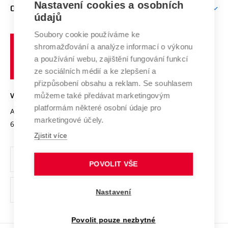
Nastavení cookies a osobních
Mezinárodní vědecká rada
O UNIVERZITĚ
Doktorské studium
Podpora podnikání
E-přihláška
údajů
Zahraniční spolupráce
Systém zajišťování kvality výzkumu
Profil univerzity
Soubory cookie používáme ke
Spolupráce se školami
Vysoké
Výzkumné infrastruktury
shromažďování a analýze informací o výkonu
Udržitelná univerzita
učení
Služby univerzity
Transfer znalostí
a používání webu, zajištění fungování funkcí
technické
Podnikavá univerzita / ContriBUTe
Mezinárodní dohody
ze sociálních médií a ke zlepšení a
Open Science
v
Bezpečná univerzita
přizpůsobení obsahu a reklam. Se souhlasem
Univerzitní sítě
Brně
Projekty
můžeme také předávat marketingovým
VYSOKÉ UČENÍ TECHNICKÉ V BRNĚ
Vyznamenání
platformám některé osobní údaje pro
Projekty ze strukturálních fondů
Antonínská 548/1
www.vut.cz
marketingové účely.
Organizační struktura
602 00 Brno
vut@vutbr.cz
Specifický výzkum
Zjistit více
Úřední deska
Ochrana osobních údajů
POVOLIT VŠE
(externí
Pracovní příležitosti
Nastavení
odkaz)
Podpora a rozvoj zaměstnanců a studujících
Povolit pouze nezbytné
Rovné příležitosti