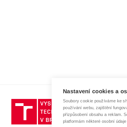
Nastavení cookies a o
Soubory cookie používáme ke sh
Vysoké
používání webu, zajištění fungová
učení
přizpůsobení obsahu a reklam.
technické
platformám některé osobní údaje
v