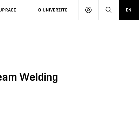
PŘIHLÁSIT
HLEDAT
UPRÁCE
O UNIVERZITĚ
EN
SE
 Beam Welding