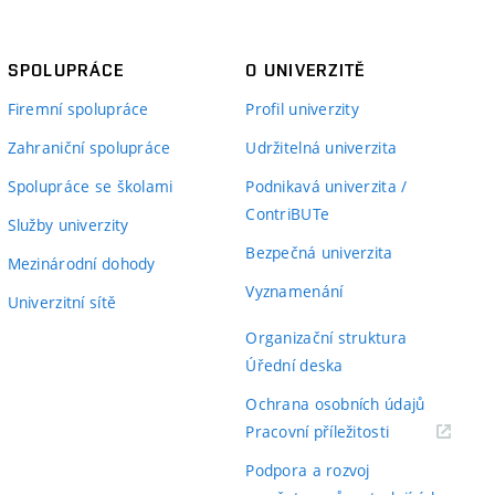
SPOLUPRÁCE
O UNIVERZITĚ
Firemní spolupráce
Profil univerzity
Zahraniční spolupráce
Udržitelná univerzita
Spolupráce se školami
Podnikavá univerzita /
ContriBUTe
Služby univerzity
Bezpečná univerzita
Mezinárodní dohody
Vyznamenání
Univerzitní sítě
Organizační struktura
Úřední deska
Ochrana osobních údajů
(externí
Pracovní příležitosti
odkaz)
Podpora a rozvoj