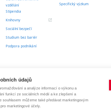
Specifický výzkum
vzdělání
Stipendia
(externí
Knihovny
odkaz)
Sociální bezpečí
Studium bez bariér
Podpora podnikání
sobních údajů
romažďování a analýze informací o výkonu a
VYSOKÉ UČENÍ TECHNICKÉ V BRNĚ
ní funkcí ze sociálních médií a ke zlepšení a
Antonínská 548/1
www.vut.cz
 Se souhlasem můžeme také předávat marketingovým
602 00 Brno
vut@vutbr.cz
 pro marketingové účely.