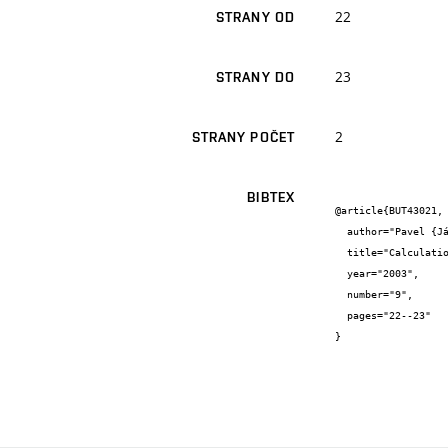
22
STRANY OD
23
STRANY DO
2
STRANY POČET
BIBTEX
@article{BUT43021,

  author="Pavel {Jánský} and Bohumila {Lencová} and Jakub {Zlámal}",

  title="Calculations of Intensive Electron Source for Electron Beam Welding",

  year="2003",

  number="9",

  pages="22--23"

}