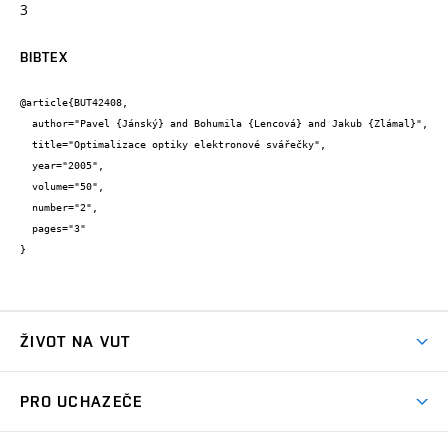
3
BIBTEX
@article{BUT42408,

  author="Pavel {Jánský} and Bohumila {Lencová} and Jakub {Zlámal}",

  title="Optimalizace optiky elektronové svářečky",

  year="2005",

  volume="50",

  number="2",

  pages="3"

}
ŽIVOT NA VUT
Atmosféra VUT
PRO UCHAZEČE
Prostory školy
Proč na VUT