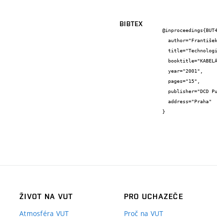
BIBTEX
@inproceedings{BUT4
  author="František {Urban}",

  title="Technologie WDM a DWDM",

  booktitle="KABELÁŽNÍ SYSTÉMY",

  year="2001",

  pages="15",

  publisher="DCD Publishing",

  address="Praha"

}
ŽIVOT NA VUT
PRO UCHAZEČE
Atmosféra VUT
Proč na VUT