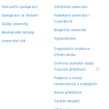
Zahraniční spolupráce
Udržitelná univerzita
Spolupráce se školami
Podnikavá univerzita /
ContriBUTe
Služby univerzity
Bezpečná univerzita
Mezinárodní dohody
Vyznamenání
Univerzitní sítě
Organizační struktura
Úřední deska
Ochrana osobních údajů
(externí
Pracovní příležitosti
odkaz)
Podpora a rozvoj
zaměstnanců a studujících
Rovné příležitosti
Sociální bezpečí