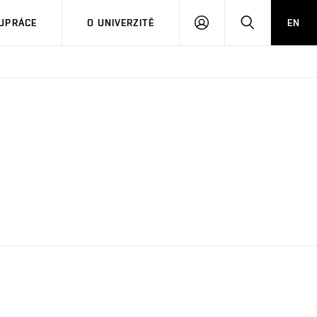
PŘIHLÁSIT
HLEDAT
UPRÁCE
O UNIVERZITĚ
EN
SE