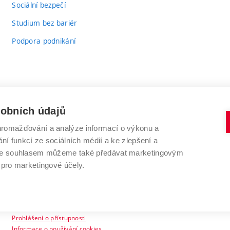
Sociální bezpečí
Studium bez bariér
Podpora podnikání
sobních údajů
romažďování a analýze informací o výkonu a
VYSOKÉ UČENÍ TECHNICKÉ V BRNĚ
ní funkcí ze sociálních médií a ke zlepšení a
Antonínská 548/1
www.vut.cz
 Se souhlasem můžeme také předávat marketingovým
602 00 Brno
vut@vutbr.cz
 pro marketingové účely.
Prohlášení o přístupnosti
Informace o používání cookies