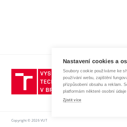
Nastavení cookies a o
Soubory cookie používáme ke sh
Vysoké
používání webu, zajištění fungová
učení
přizpůsobení obsahu a reklam.
technické
platformám některé osobní údaje
v
Brně
Zjistit více
Copyright © 2026 VUT