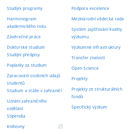
Studijní programy
Podpora excelence
Harmonogram
Mezinárodní vědecká rada
akademického roku
Systém zajišťování kvality
Závěrečné práce
výzkumu
Doktorské studium
Výzkumné infrastruktury
Studijní předpisy
Transfer znalostí
Poplatky za studium
Open Science
Zpracování osobních údajů
Projekty
studentů
Projekty ze strukturálních
Studium a stáže v zahraničí
fondů
Uznání zahraničního
Specifický výzkum
vzdělání
Stipendia
(externí
Knihovny
odkaz)