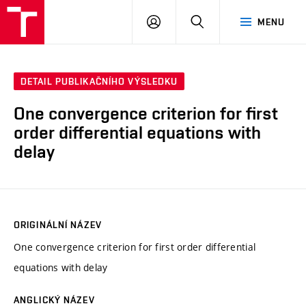
VUT
PŘIHLÁSIT
HLEDAT
MENU
SE
DETAIL PUBLIKAČNÍHO VÝSLEDKU
One convergence criterion for first
order differential equations with
delay
ORIGINÁLNÍ NÁZEV
One convergence criterion for first order differential
equations with delay
ANGLICKÝ NÁZEV