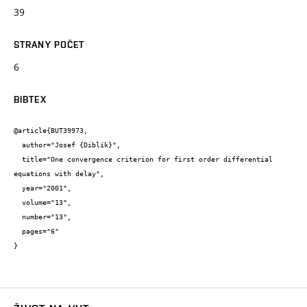
39
STRANY POČET
6
BIBTEX
@article{BUT39973,

  author="Josef {Diblík}",

  title="One convergence criterion for first order differential 
equations with delay",

  year="2001",

  volume="13",

  number="13",

  pages="6"

}