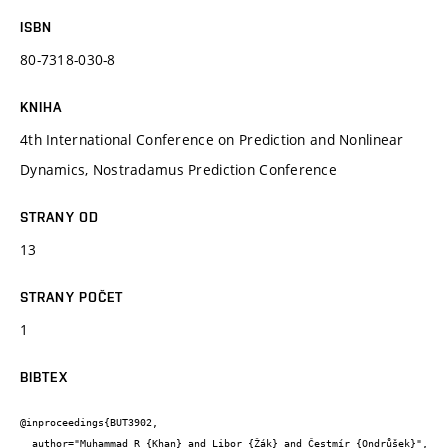
ISBN
80-7318-030-8
KNIHA
4th International Conference on Prediction and Nonlinear
Dynamics, Nostradamus Prediction Conference
STRANY OD
13
STRANY POČET
1
BIBTEX
@inproceedings{BUT3902,

  author="Muhammad R {Khan} and Libor {Žák} and Čestmír {Ondrůšek}",
