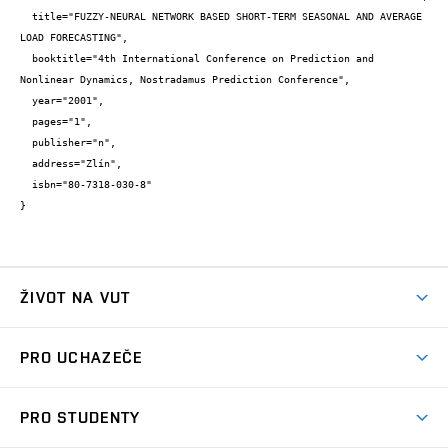
  title="FUZZY-NEURAL NETWORK BASED SHORT-TERM SEASONAL AND AVERAGE 
LOAD FORECASTING",

  booktitle="4th International Conference on Prediction and 
Nonlinear Dynamics, Nostradamus Prediction Conference",

  year="2001",

  pages="1",

  publisher="n",

  address="Zlín",

  isbn="80-7318-030-8"

}
ŽIVOT NA VUT
Atmosféra VUT
PRO UCHAZEČE
Prostory školy
Proč na VUT
Koleje
PRO STUDENTY
Studijní programy
Stravování