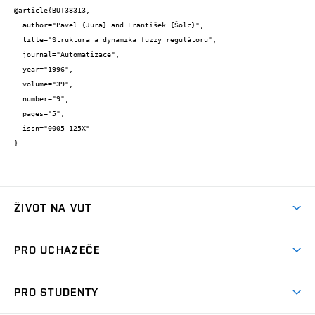
@article{BUT38313,

  author="Pavel {Jura} and František {Šolc}",

  title="Struktura a dynamika fuzzy regulátoru",

  journal="Automatizace",

  year="1996",

  volume="39",

  number="9",

  pages="5",

  issn="0005-125X"

}
ŽIVOT NA VUT
Atmosféra VUT
PRO UCHAZEČE
Prostory školy
Proč na VUT
Koleje
PRO STUDENTY
Studijní programy
Stravování