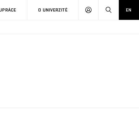
PŘIHLÁSIT
HLEDAT
UPRÁCE
O UNIVERZITĚ
EN
SE