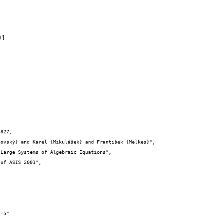
01
827,
