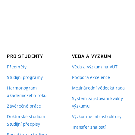
PRO STUDENTY
VĚDA A VÝZKUM
Předměty
Věda a výzkum na VUT
Studijní programy
Podpora excelence
Harmonogram
Mezinárodní vědecká rada
akademického roku
Systém zajišťování kvality
Závěrečné práce
výzkumu
Doktorské studium
Výzkumné infrastruktury
Studijní předpisy
Transfer znalostí
Poplatky za studium