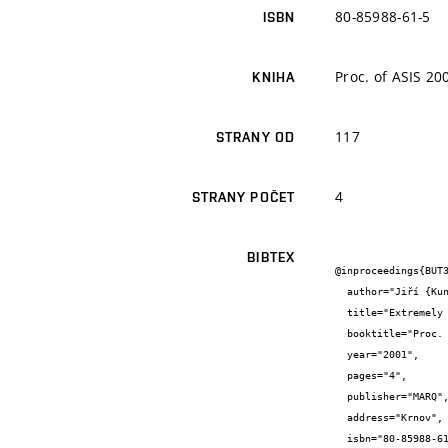
80-85988-61-5
ISBN
Proc. of ASIS 20
KNIHA
117
STRANY OD
4
STRANY POČET
BIBTEX
@inproceedings{BUT3
  author="Jiří {Kunovský} and Karel {Mikulášek} and František {Melkes}",

  title="Extremely Large Systems of Algebraic Equations",

  booktitle="Proc. of ASIS 2001",

  year="2001",

  pages="4",

  publisher="MARQ",

  address="Krnov",

  isbn="80-85988-61-5"
