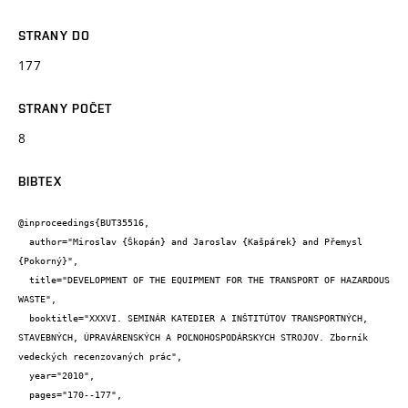
STRANY DO
177
STRANY POČET
8
BIBTEX
@inproceedings{BUT35516,

  author="Miroslav {Škopán} and Jaroslav {Kašpárek} and Přemysl 
{Pokorný}",

  title="DEVELOPMENT OF THE EQUIPMENT FOR THE TRANSPORT OF HAZARDOUS 
WASTE",

  booktitle="XXXVI. SEMINÁR KATEDIER A INŠTITÚTOV TRANSPORTNÝCH, 
STAVEBNÝCH, ÚPRAVÁRENSKÝCH A POĽNOHOSPODÁRSKYCH STROJOV. Zborník 
vedeckých recenzovaných prác",

  year="2010",

  pages="170--177",
