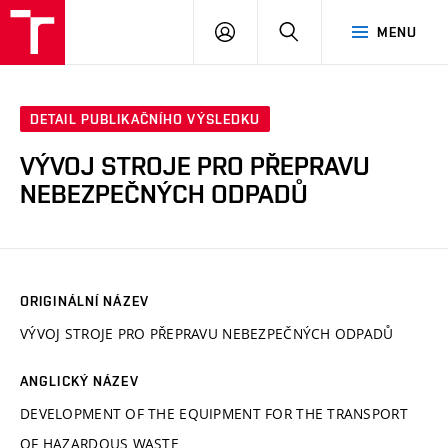
VUT
PŘIHLÁSIT
HLEDAT
MENU
SE
DETAIL PUBLIKAČNÍHO VÝSLEDKU
VÝVOJ STROJE PRO PŘEPRAVU
NEBEZPEČNÝCH ODPADŮ
ORIGINÁLNÍ NÁZEV
VÝVOJ STROJE PRO PŘEPRAVU NEBEZPEČNÝCH ODPADŮ
ANGLICKÝ NÁZEV
DEVELOPMENT OF THE EQUIPMENT FOR THE TRANSPORT
OF HAZARDOUS WASTE