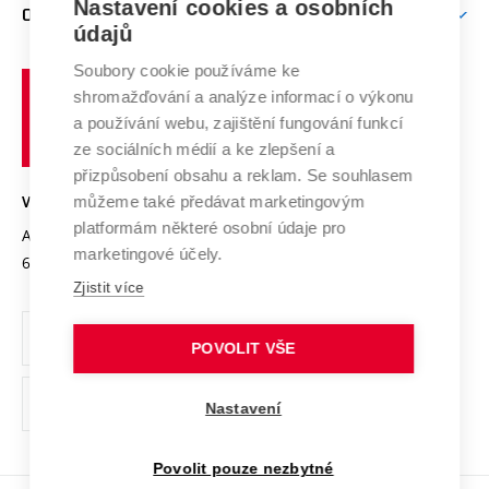
Nastavení cookies a osobních
Mezinárodní vědecká rada
O UNIVERZITĚ
Doktorské studium
Podpora podnikání
E-přihláška
údajů
Zahraniční spolupráce
Systém zajišťování kvality výzkumu
Profil univerzity
Soubory cookie používáme ke
Spolupráce se školami
Vysoké
Výzkumné infrastruktury
shromažďování a analýze informací o výkonu
Udržitelná univerzita
učení
Služby univerzity
Transfer znalostí
a používání webu, zajištění fungování funkcí
technické
Podnikavá univerzita / ContriBUTe
Mezinárodní dohody
ze sociálních médií a ke zlepšení a
Open Science
v
Bezpečná univerzita
přizpůsobení obsahu a reklam. Se souhlasem
Univerzitní sítě
Brně
Projekty
můžeme také předávat marketingovým
VYSOKÉ UČENÍ TECHNICKÉ V BRNĚ
Vyznamenání
platformám některé osobní údaje pro
Projekty ze strukturálních fondů
Antonínská 548/1
www.vut.cz
marketingové účely.
Organizační struktura
602 00 Brno
vut@vutbr.cz
Specifický výzkum
Zjistit více
Úřední deska
Ochrana osobních údajů
POVOLIT VŠE
(externí
Pracovní příležitosti
Nastavení
odkaz)
Podpora a rozvoj zaměstnanců a studujících
Povolit pouze nezbytné
Rovné příležitosti