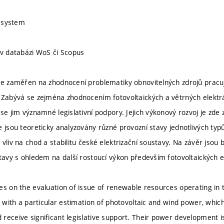
y system
 v databázi WoS či Scopus
je zaměřen na zhodnocení problematiky obnovitelných zdrojů pracují
 Zabývá se zejména zhodnocením fotovoltaických a větrných elektr
 se jim významné legislativní podpory. Jejich výkonový rozvoj je z
e jsou teoreticky analyzovány různé provozní stavy jednotlivých typ
vliv na chod a stabilitu české elektrizační soustavy. Na závěr jsou
stavy s ohledem na další rostoucí výkon především fotovoltaických e
es on the evaluation of issue of renewable resources operating in
ls with a particular estimation of photovoltaic and wind power, whi
receive significant legislative support. Their power development i