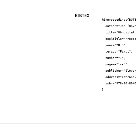
BIBTEX
@inproceedings{BUT3
  author="Jan {Novotný} and Michal {Ptáček} and Antonín {Matoušek}",

  title="Obnovitelné zdroje v elektrizační soustavě",

  booktitle="Proceedings of the 1st International Scientific Conference Renewable Energy Sources 2010",

  year="2010",

  series="First",

  number="1",

  pages="1--5",

  publisher="Slovak University of Technology in Bratislava",

  address="Tatranské Matliare, Slovakia",

  isbn="978-80-89402-24-3"

}