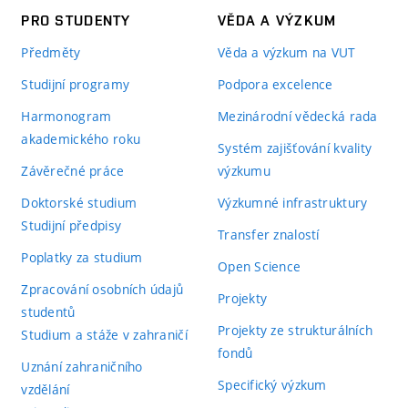
PRO STUDENTY
VĚDA A VÝZKUM
Předměty
Věda a výzkum na VUT
Studijní programy
Podpora excelence
Harmonogram
Mezinárodní vědecká rada
akademického roku
Systém zajišťování kvality
Závěrečné práce
výzkumu
Doktorské studium
Výzkumné infrastruktury
Studijní předpisy
Transfer znalostí
Poplatky za studium
Open Science
Zpracování osobních údajů
Projekty
studentů
Projekty ze strukturálních
Studium a stáže v zahraničí
fondů
Uznání zahraničního
Specifický výzkum
vzdělání