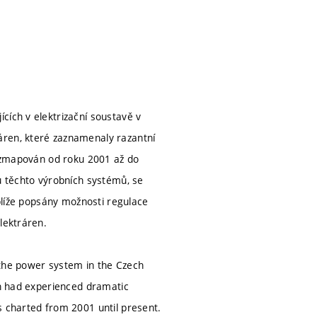
cích v elektrizační soustavě v
áren, které zaznamenaly razantní
de zmapován od roku 2001 až do
ů těchto výrobních systémů, se
 blíže popsány možnosti regulace
lektráren.
 the power system in the Czech
ch had experienced dramatic
s charted from 2001 until present.