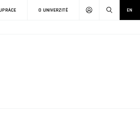
PŘIHLÁSIT
HLEDAT
UPRÁCE
O UNIVERZITĚ
EN
SE