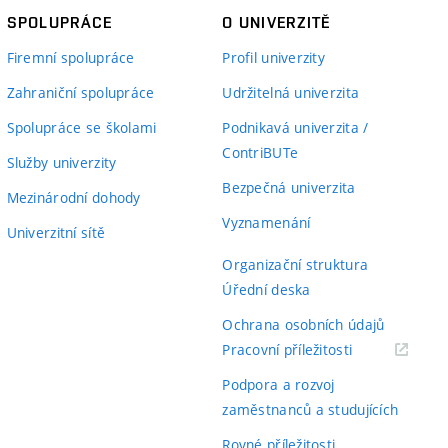
SPOLUPRÁCE
O UNIVERZITĚ
Firemní spolupráce
Profil univerzity
Zahraniční spolupráce
Udržitelná univerzita
Spolupráce se školami
Podnikavá univerzita /
ContriBUTe
Služby univerzity
Bezpečná univerzita
Mezinárodní dohody
Vyznamenání
Univerzitní sítě
Organizační struktura
Úřední deska
Ochrana osobních údajů
(externí
Pracovní příležitosti
odkaz)
Podpora a rozvoj
zaměstnanců a studujících
Rovné příležitosti