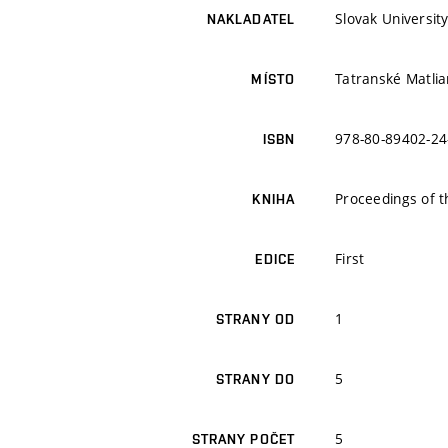
Slovak University
NAKLADATEL
Tatranské Matlia
MÍSTO
978-80-89402-24
ISBN
Proceedings of t
KNIHA
First
EDICE
1
STRANY OD
5
STRANY DO
5
STRANY POČET