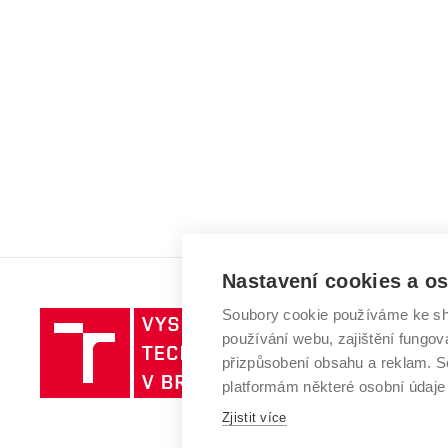
Nastavení cookies a o
Soubory cookie používáme ke sh
Vysoké
používání webu, zajištění fungová
učení
přizpůsobení obsahu a reklam.
technické
platformám některé osobní údaje
v
Brně
Zjistit více