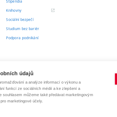
Stipendia
(externí
Knihovny
odkaz)
Sociální bezpečí
Studium bez bariér
Podpora podnikání
sobních údajů
romažďování a analýze informací o výkonu a
VYSOKÉ UČENÍ TECHNICKÉ V BRNĚ
ní funkcí ze sociálních médií a ke zlepšení a
Antonínská 548/1
www.vut.cz
 Se souhlasem můžeme také předávat marketingovým
602 00 Brno
vut@vutbr.cz
 pro marketingové účely.