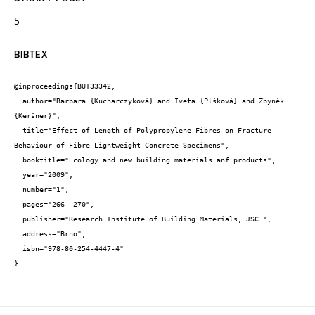
5
BIBTEX
@inproceedings{BUT33342,

  author="Barbara {Kucharczyková} and Iveta {Plšková} and Zbyněk 
{Keršner}",

  title="Effect of Length of Polypropylene Fibres on Fracture 
Behaviour of Fibre Lightweight Concrete Specimens",

  booktitle="Ecology and new building materials anf products",

  year="2009",

  number="1",

  pages="266--270",

  publisher="Research Institute of Building Materials, JSC.",

  address="Brno",

  isbn="978-80-254-4447-4"

}