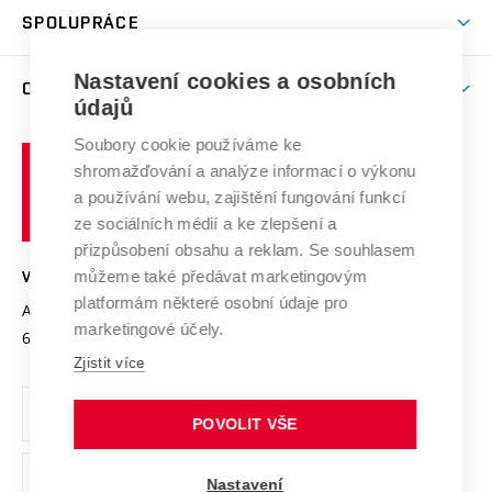
odkaz)
Věda a výzkum na VUT
Harmonogram akademického roku
Zpracování osobních údajů studentů
Sociální bezpečí
SPOLUPRÁCE
Celoživotní vzdělávání
Brno
Podpora excelence
Závěrečné práce
Studium bez bariér
Zpracování osobních údajů uchazečů o studium
Firemní spolupráce
Nastavení cookies a osobních
Mezinárodní vědecká rada
O UNIVERZITĚ
Doktorské studium
Podpora podnikání
E-přihláška
údajů
Zahraniční spolupráce
Systém zajišťování kvality výzkumu
Profil univerzity
Soubory cookie používáme ke
Spolupráce se školami
Vysoké
Výzkumné infrastruktury
shromažďování a analýze informací o výkonu
Udržitelná univerzita
učení
Služby univerzity
Transfer znalostí
a používání webu, zajištění fungování funkcí
technické
Podnikavá univerzita / ContriBUTe
Mezinárodní dohody
ze sociálních médií a ke zlepšení a
Open Science
v
Bezpečná univerzita
přizpůsobení obsahu a reklam. Se souhlasem
Univerzitní sítě
Brně
Projekty
můžeme také předávat marketingovým
VYSOKÉ UČENÍ TECHNICKÉ V BRNĚ
Vyznamenání
platformám některé osobní údaje pro
Projekty ze strukturálních fondů
Antonínská 548/1
www.vut.cz
marketingové účely.
Organizační struktura
602 00 Brno
vut@vutbr.cz
Specifický výzkum
Zjistit více
Úřední deska
Ochrana osobních údajů
POVOLIT VŠE
(externí
Pracovní příležitosti
Nastavení