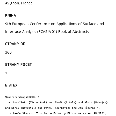
Avignon, France
KNIHA
9th European Conference on Applications of Surface and
Interface Analysis (ECASIA'01) Book of Abstracts
STRANY OD
360
STRANY POČET
1
BIBTEX
@inproceedings{BUT3314,

  author="Petr {Tichopádek} and Tomáš {Šikola} and Alois {Nebojsa} 
and Karel {Navrátil} and Patrik {Jurkovič} and Jan {Čechal}",

  title="A Study of Thin Oxide Films by Ellipsometry and AR XPS",
