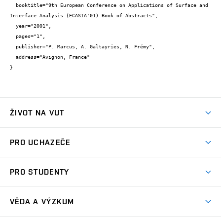
  booktitle="9th European Conference on Applications of Surface and 
Interface Analysis (ECASIA'01) Book of Abstracts",

  year="2001",

  pages="1",

  publisher="P. Marcus, A. Galtayries, N. Frémy",

  address="Avignon, France"

}
ŽIVOT NA VUT
Atmosféra VUT
PRO UCHAZEČE
Prostory školy
Proč na VUT
Koleje
PRO STUDENTY
Studijní programy
Stravování
Předměty
Studijní předpisy
Studium a stáže v zahraničí
Stipendia
Dny otevřených dveří
VĚDA A VÝZKUM
Sport na VUT
(externí
Studijní programy
Poplatky za studium
Uznání zahraničního vzdělání
Knihovny
Aktivity pro juniory
Studentský život