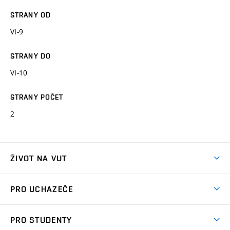
STRANY OD
VI-9
STRANY DO
VI-10
STRANY POČET
2
ŽIVOT NA VUT
Atmosféra VUT
PRO UCHAZEČE
Prostory školy
Proč na VUT
Koleje
PRO STUDENTY
Studijní programy