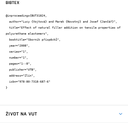
BIBTEX
@inproceedings{BUT31824,

  author="Lucy {Vojtová} and Marek {Novotný} and Josef {Jančář}",

  title="Effect of natural filler addition on tensile properties of 
polyurethane elastomers",

  booktitle="Sborník příspěvků",

  year="2008",

  series="1",

  number="1",

  pages="1--8",

  publisher="UTB",

  address="Zlín",

  isbn="978-80-7318-687-6"

}
ŽIVOT NA VUT
Atmosféra VUT