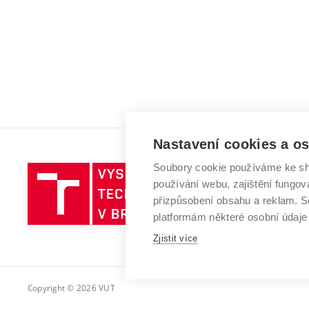
Nastavení cookies a o
Soubory cookie používáme ke sh
Vysoké
používání webu, zajištění fungová
učení
přizpůsobení obsahu a reklam.
technické
platformám některé osobní údaje
v
Brně
Zjistit více
Copyright © 2026 VUT