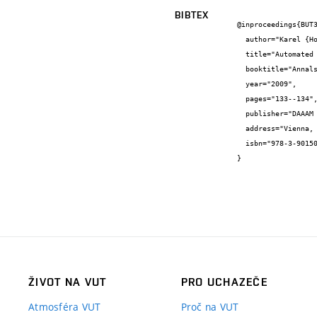
BIBTEX
@inproceedings{BUT3
  author="Karel {Horák} and Miloslav {Richter} and Ilona {Janáková}",

  title="Automated Flaws Detection on Bottles in Food Industry",

  booktitle="Annals of DAAAM for 2009 & Proceedings of the 20th International DAAAM Symposium",

  year="2009",

  pages="133--134",

  publisher="DAAAM International",

  address="Vienna, Austria 2009",

  isbn="978-3-901509-70-4"

}
ŽIVOT NA VUT
PRO UCHAZEČE
Atmosféra VUT
Proč na VUT