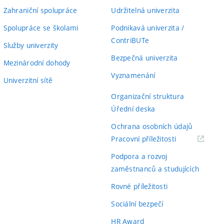
Zahraniční spolupráce
Udržitelná univerzita
Spolupráce se školami
Podnikavá univerzita /
ContriBUTe
Služby univerzity
Bezpečná univerzita
Mezinárodní dohody
Vyznamenání
Univerzitní sítě
Organizační struktura
Úřední deska
Ochrana osobních údajů
(externí
Pracovní příležitosti
odkaz)
Podpora a rozvoj
zaměstnanců a studujících
Rovné příležitosti
Sociální bezpečí
HR Award