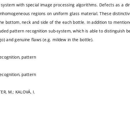
ystem with special image processing algorithms. Defects as a dirt
 inhomogeneous regions on uniform glass material. These distinct
 the bottom, neck and side of the each bottle. In addition to ment
luded pattern recognition sub-system, which is able to distinguish b
o) and genuine flaws (e.g. mildew in the bottle).
recognition, pattern
recognition, pattern
ER, M.; KALOVÁ, I.