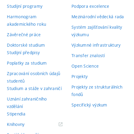
Studijní programy
Podpora excelence
Harmonogram
Mezinárodní vědecká rada
akademického roku
Systém zajišťování kvality
Závěrečné práce
výzkumu
Doktorské studium
Výzkumné infrastruktury
Studijní předpisy
Transfer znalostí
Poplatky za studium
Open Science
Zpracování osobních údajů
Projekty
studentů
Projekty ze strukturálních
Studium a stáže v zahraničí
fondů
Uznání zahraničního
Specifický výzkum
vzdělání
Stipendia
(externí
Knihovny
odkaz)