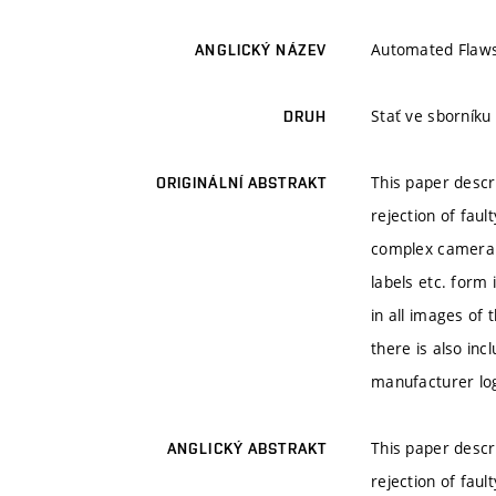
Automated Flaws 
ANGLICKÝ NÁZEV
Stať ve sborníku
DRUH
This paper descri
ORIGINÁLNÍ ABSTRAKT
rejection of faul
complex camera s
labels etc. form
in all images of
there is also inc
manufacturer log
This paper descri
ANGLICKÝ ABSTRAKT
rejection of faul