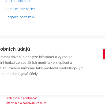
Sociální bezpečí
Studium bez bariér
Podpora podnikání
sobních údajů
romažďování a analýze informací o výkonu a
VYSOKÉ UČENÍ TECHNICKÉ V BRNĚ
ní funkcí ze sociálních médií a ke zlepšení a
Antonínská 548/1
www.vut.cz
 Se souhlasem můžeme také předávat marketingovým
602 00 Brno
vut@vutbr.cz
 pro marketingové účely.
Prohlášení o přístupnosti
Informace o používání cookies