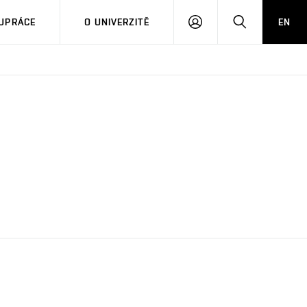
PŘIHLÁSIT
HLEDAT
UPRÁCE
O UNIVERZITĚ
EN
SE