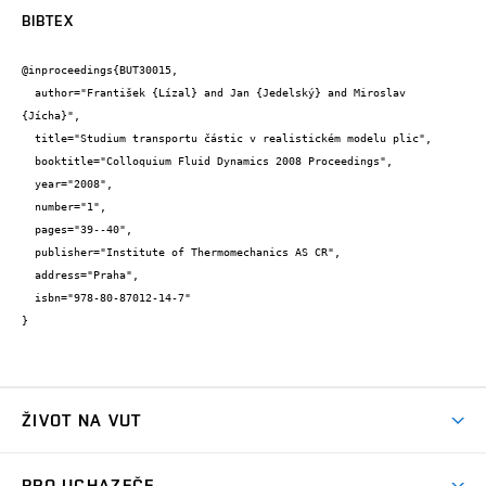
BIBTEX
@inproceedings{BUT30015,

  author="František {Lízal} and Jan {Jedelský} and Miroslav 
{Jícha}",

  title="Studium transportu částic v realistickém modelu plic",

  booktitle="Colloquium Fluid Dynamics 2008 Proceedings",

  year="2008",

  number="1",

  pages="39--40",

  publisher="Institute of Thermomechanics AS CR",

  address="Praha",

  isbn="978-80-87012-14-7"

}
ŽIVOT NA VUT
Atmosféra VUT
PRO UCHAZEČE