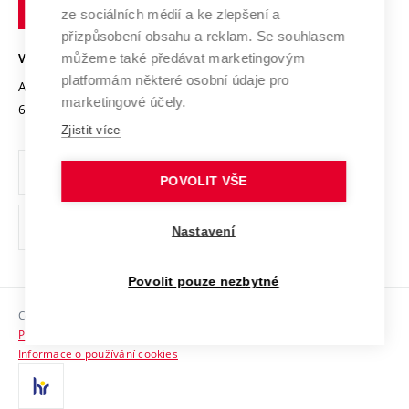
technické
Podnikavá univerzita / ContriBUTe
Mezinárodní dohody
ze sociálních médií a ke zlepšení a
Open Science
v
Bezpečná univerzita
přizpůsobení obsahu a reklam. Se souhlasem
Univerzitní sítě
Brně
Projekty
můžeme také předávat marketingovým
VYSOKÉ UČENÍ TECHNICKÉ V BRNĚ
Vyznamenání
platformám některé osobní údaje pro
Projekty ze strukturálních fondů
Antonínská 548/1
www.vut.cz
marketingové účely.
Organizační struktura
602 00 Brno
vut@vutbr.cz
Specifický výzkum
Zjistit více
Úřední deska
Ochrana osobních údajů
POVOLIT VŠE
(externí
Pracovní příležitosti
Nastavení
odkaz)
Podpora a rozvoj zaměstnanců a studujících
Povolit pouze nezbytné
Rovné příležitosti
Copyright © 2026 VUT
Sociální bezpečí
Prohlášení o přístupnosti
HR Award
Informace o používání cookies
Kontakty