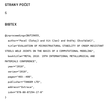
STRANY POČET
6
BIBTEX
@inproceedings{BUT29055,

  author="Pavel {Šohaj} and Vít {Jan} and Ondřej {Dvořáček}",

  title="EVALUATION OF MICROSTRUCTURAL STABILITY OF CREEP-RESISTANT 
STEELS WELD JOINTS ON THE BASIS OF A COMPUTATIONAL MODELING",

  booktitle="METAL 2010: 19TH INTERNATIONAL METALLURGICAL AND 
MATERIALS CONFERENCE",

  year="2010",

  series="2010",

  pages="403--408",

  publisher="TANGER LTD",

  address="Ostrava",

  isbn="978-80-87294-17-8"

}