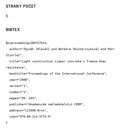
STRANY POČET
6
BIBTEX
@inproceedings{BUT27023,

  author="Zbyněk {Hlaváč} and Barbara {Kucharczyková} and Petr 
{Cikrle}",

  title="Light construction Liapor concrete's freeze-thaw 
resistance",

  booktitle="Proceedings of the International Conference",

  year="2008",

  series="1",

  number="1",

  pages="99--104",

  publisher="Akademické nakladatelství CERM",

  address="LC2008-Brno",

  isbn="978-80-214-3773-9"

}