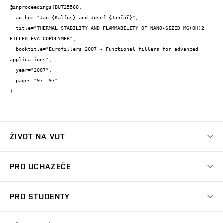
@inproceedings{BUT25560,

  author="Jan {Kalfus} and Josef {Jančář}",

  title="THERMAL STABILITY AND FLAMMABILITY OF NANO-SIZED MG(OH)2 
FILLED EVA COPOLYMER",

  booktitle="Eurofillers 2007 - Functional fillers for advanced 
applications",

  year="2007",

  pages="97--97"

}
ŽIVOT NA VUT
Atmosféra VUT
PRO UCHAZEČE
Prostory školy
Proč na VUT
Koleje
PRO STUDENTY
Studijní programy
Stravování
Předměty
Studijní předpisy
Studium a stáže v zahraničí
Stipendia
Dny otevřených dveří