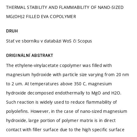
THERMAL STABILITY AND FLAMMABILITY OF NANO-SIZED
MG(OH)2 FILLED EVA COPOLYMER
DRUH
Stať ve sborníku v databázi WoS či Scopus
ORIGINÁLNÍ ABSTRAKT
The ethylene-vinylacetate copolymer was filled with
magnesium hydroxide with particle size varying from 20 nm
to 2 um. At temperatures above 350 C, magnesium
hydroxide decomposed endothermally to MgO and H2O.
Such reaction is widely used to reduce flammability of
polyolefins. However, in the case of nano-sized magnesium
hydroxide, large portion of polymer matrix is in direct
contact with filler surface due to the high specific surface