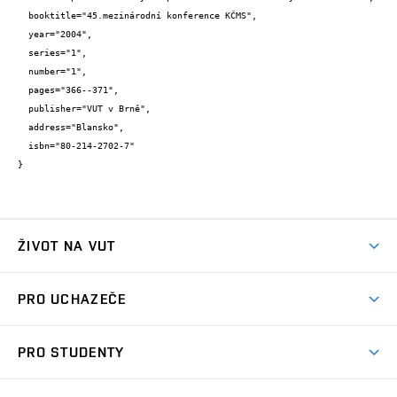
  booktitle="45.mezinárodní konference KČMS",

  year="2004",

  series="1",

  number="1",

  pages="366--371",

  publisher="VUT v Brně",

  address="Blansko",

  isbn="80-214-2702-7"

}
ŽIVOT NA VUT
Atmosféra VUT
PRO UCHAZEČE
Prostory školy
Proč na VUT
Koleje
PRO STUDENTY
Studijní programy
Stravování
Předměty
Studijní předpisy
Studium a stáže v zahraničí
Stipendia