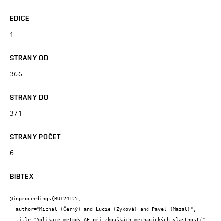
EDICE
1
STRANY OD
366
STRANY DO
371
STRANY POČET
6
BIBTEX
@inproceedings{BUT24125,

  author="Michal {Černý} and Lucie {Zyková} and Pavel {Mazal}",

  title="Aplikace metody AE při zkouškách mechanických vlastností",
