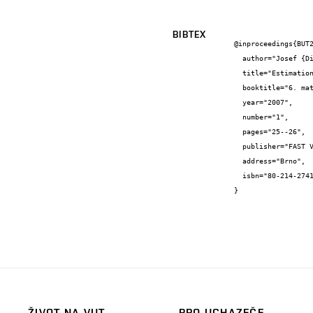
BIBTEX
@inproceedings{BUT2
  author="Josef {Diblík} and Denys {Khusainov} and Olena {Kuzmych}",

  title="Estimations of hybrid systems given by difference systems with delay",

  booktitle="6. matematický workshop",

  year="2007",

  number="1",

  pages="25--26",

  publisher="FAST VUT",

  address="Brno",

  isbn="80-214-2741-8"

}
ŽIVOT NA VUT
PRO UCHAZEČE