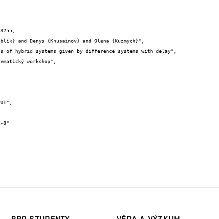
3255,

PRO STUDENTY
VĚDA A VÝZKUM