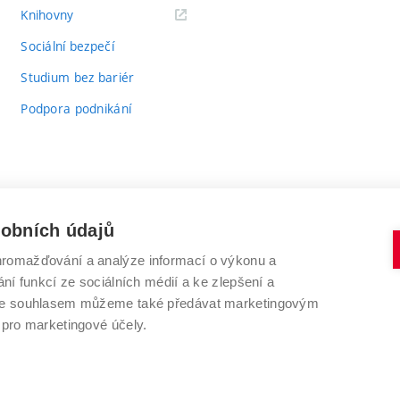
(externí
Knihovny
odkaz)
Sociální bezpečí
Studium bez bariér
Podpora podnikání
sobních údajů
romažďování a analýze informací o výkonu a
VYSOKÉ UČENÍ TECHNICKÉ V BRNĚ
ní funkcí ze sociálních médií a ke zlepšení a
Antonínská 548/1
www.vut.cz
 Se souhlasem můžeme také předávat marketingovým
602 00 Brno
vut@vutbr.cz
 pro marketingové účely.