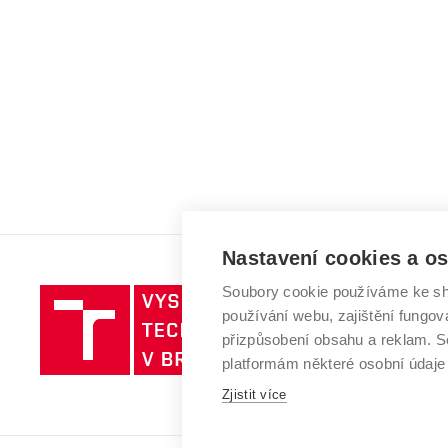
Nastavení cookies a o
Soubory cookie používáme ke sh
Vysoké
používání webu, zajištění fungová
učení
přizpůsobení obsahu a reklam.
technické
platformám některé osobní údaje
v
Brně
Zjistit více