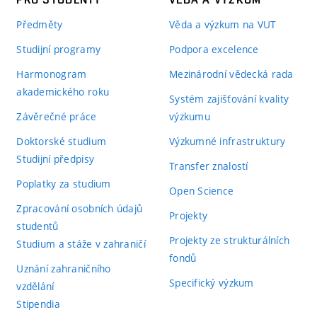
Předměty
Věda a výzkum na VUT
Studijní programy
Podpora excelence
Harmonogram
Mezinárodní vědecká rada
akademického roku
Systém zajišťování kvality
Závěrečné práce
výzkumu
Doktorské studium
Výzkumné infrastruktury
Studijní předpisy
Transfer znalostí
Poplatky za studium
Open Science
Zpracování osobních údajů
Projekty
studentů
Projekty ze strukturálních
Studium a stáže v zahraničí
fondů
Uznání zahraničního
Specifický výzkum
vzdělání
Stipendia