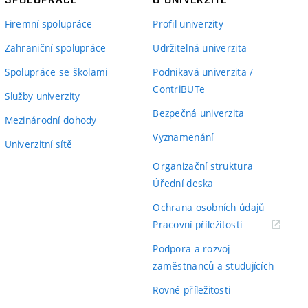
Firemní spolupráce
Profil univerzity
Zahraniční spolupráce
Udržitelná univerzita
Spolupráce se školami
Podnikavá univerzita /
ContriBUTe
Služby univerzity
Bezpečná univerzita
Mezinárodní dohody
Vyznamenání
Univerzitní sítě
Organizační struktura
Úřední deska
Ochrana osobních údajů
(externí
Pracovní příležitosti
odkaz)
Podpora a rozvoj
zaměstnanců a studujících
Rovné příležitosti