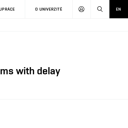
PŘIHLÁSIT
HLEDAT
UPRÁCE
O UNIVERZITĚ
EN
SE
ems with delay