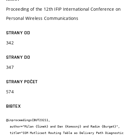
Proceeding of the 12th IFIP International Conference on
Personal Wireless Communications
STRANY OD
342
STRANY DO
347
STRANY POČET
574
BIBTEX
@inproceedings{BUT23211,

  author="Milan {Šimek} and Dan {Komosný} and Radim {Burget}",

  title="SSM Mutlicast Routing Table as Delivery Path Diagnostic 