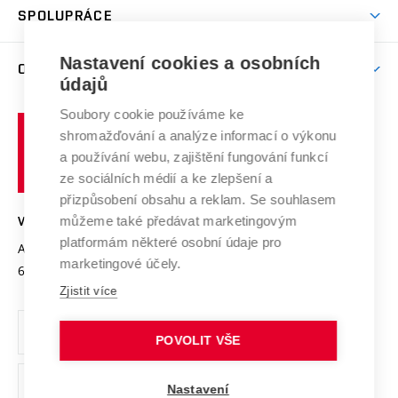
Harmonogram akademického roku
Zpracování osobních údajů studentů
Sociální bezpečí
SPOLUPRÁCE
Celoživotní vzdělávání
Brno
Podpora excelence
Závěrečné práce
Studium bez bariér
Zpracování osobních údajů uchazečů o studium
Firemní spolupráce
Nastavení cookies a osobních
Mezinárodní vědecká rada
O UNIVERZITĚ
Doktorské studium
Podpora podnikání
E-přihláška
údajů
Zahraniční spolupráce
Systém zajišťování kvality výzkumu
Profil univerzity
Soubory cookie používáme ke
Spolupráce se školami
Vysoké
Výzkumné infrastruktury
shromažďování a analýze informací o výkonu
Udržitelná univerzita
učení
Služby univerzity
Transfer znalostí
a používání webu, zajištění fungování funkcí
technické
Podnikavá univerzita / ContriBUTe
Mezinárodní dohody
ze sociálních médií a ke zlepšení a
Open Science
v
Bezpečná univerzita
přizpůsobení obsahu a reklam. Se souhlasem
Univerzitní sítě
Brně
Projekty
můžeme také předávat marketingovým
VYSOKÉ UČENÍ TECHNICKÉ V BRNĚ
Vyznamenání
platformám některé osobní údaje pro
Projekty ze strukturálních fondů
Antonínská 548/1
www.vut.cz
marketingové účely.
Organizační struktura
602 00 Brno
vut@vutbr.cz
Specifický výzkum
Zjistit více
Úřední deska
Ochrana osobních údajů
POVOLIT VŠE
(externí
Pracovní příležitosti
Nastavení