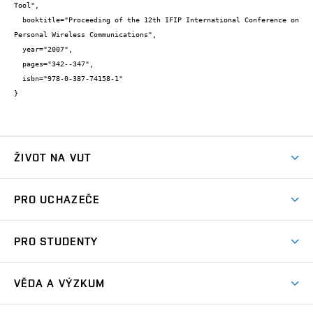
Tool",

  booktitle="Proceeding of the 12th IFIP International Conference on 
Personal Wireless Communications",

  year="2007",

  pages="342--347",

  isbn="978-0-387-74158-1"

}
ŽIVOT NA VUT
Atmosféra VUT
PRO UCHAZEČE
Prostory školy
Proč na VUT
Koleje
PRO STUDENTY
Studijní programy
Stravování
Předměty
Studijní předpisy
Studium a stáže v zahraničí
Stipendia
Dny otevřených dveří
VĚDA A VÝZKUM
Sport na VUT
(externí
Studijní programy
Poplatky za studium
Uznání zahraničního vzdělání
Knihovny
Aktivity pro juniory
Studentský život
odkaz)
Věda a výzkum na VUT