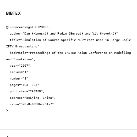
BIBTEX
@inproceedings{BUT23055,

  author="Dan {Komosný} and Radim {Burget} and Vít {Novotný}",

  title="Simulation of Source-Specific Multicast used in Large-Scale 
IPTV Broadcasting",

  booktitle="Proceedings of the IASTED Asian Conference on Modelling 
and Simulation",

  year="2007",

  series="1",

  number="1",

  pages="163--167",

  publisher="IASTED",

  address="Beijing, China",

  isbn="978-0-88986-701-7"

}