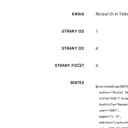
Research in Tele
KNIHA
1
STRANY OD
4
STRANY DO
4
STRANY POČET
BIBTEX
@inproceedings{BUT2
  author="Michal {Kohoutek} and Petr {Číka} and Vít {Novotný} and Kamil {Bodeček} and Vojtěch {Stejskal}",

  title="DVB-T broadcasting and MHP application development",

  booktitle="Research in Telecommunication Technology RTT - 2007, Liptovský Ján",

  year="2007",

  pages="1--4",

  address="Liptovský Ján, SR",
