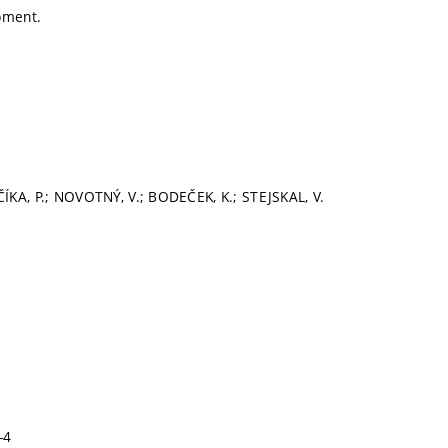
pment.
KA, P.; NOVOTNÝ, V.; BODEČEK, K.; STEJSKAL, V.
-4