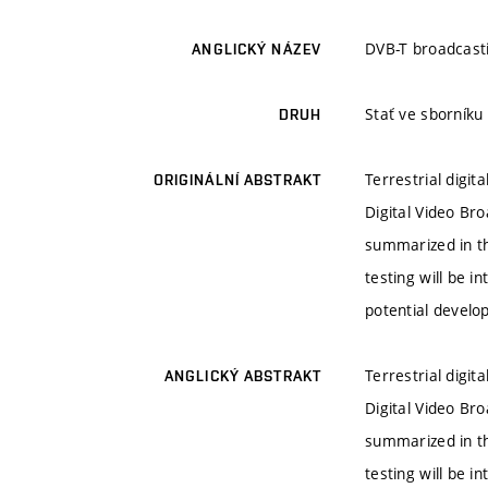
DVB-T broadcast
ANGLICKÝ NÁZEV
Stať ve sborníku
DRUH
Terrestrial digi
ORIGINÁLNÍ ABSTRAKT
Digital Video Br
summarized in th
testing will be i
potential develo
Terrestrial digi
ANGLICKÝ ABSTRAKT
Digital Video Br
summarized in th
testing will be i