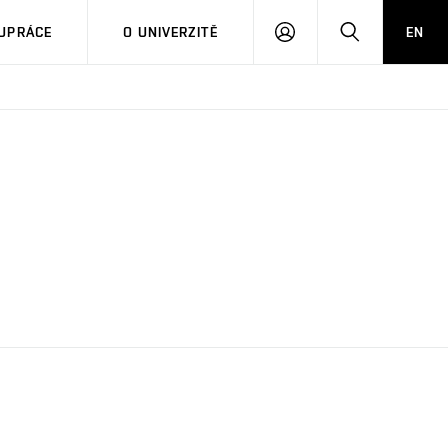
PŘIHLÁSIT
HLEDAT
UPRÁCE
O UNIVERZITĚ
EN
SE