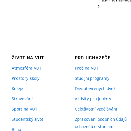
  isbn="978-80-8070-735-4"

}
ŽIVOT NA VUT
PRO UCHAZEČE
Atmosféra VUT
Proč na VUT
Prostory školy
Studijní programy
Koleje
Dny otevřených dveří
Stravování
Aktivity pro juniory
Sport na VUT
Celoživotní vzdělávání
Studentský život
Zpracování osobních údajů
uchazečů o studium
Brno