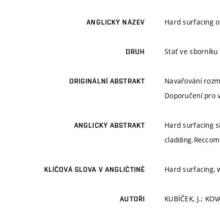
Hard surfacing o
ANGLICKÝ NÁZEV
Stať ve sborníku
DRUH
Navařování rozmě
ORIGINÁLNÍ ABSTRAKT
Doporučení pro 
Hard surfacing si
ANGLICKÝ ABSTRAKT
cladding.Reccom
Hard surfacing, w
KLÍČOVÁ SLOVA V ANGLIČTINĚ
KUBÍČEK, J.; KOVÁ
AUTOŘI