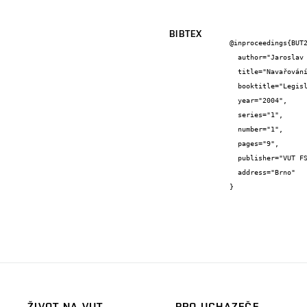
BIBTEX
@inproceedings{BUT2
  author="Jaroslav {Kubíček} and Josef {Kovář} and Jiří {Martinec}",

  title="Navařování rozměrných válců vysokolegovanou ocelí pod tavidlem",

  booktitle="Legislativní a technické podmínky svařování a souvisejících procesů po vstupu do EU",

  year="2004",

  series="1",

  number="1",

  pages="9",

  publisher="VUT FSI Brno",

  address="Brno"

}
ŽIVOT NA VUT
PRO UCHAZEČE