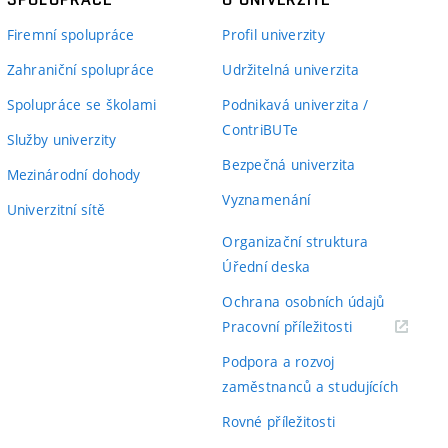
Firemní spolupráce
Profil univerzity
Zahraniční spolupráce
Udržitelná univerzita
Spolupráce se školami
Podnikavá univerzita /
ContriBUTe
Služby univerzity
Bezpečná univerzita
Mezinárodní dohody
Vyznamenání
Univerzitní sítě
Organizační struktura
Úřední deska
Ochrana osobních údajů
(externí
Pracovní příležitosti
odkaz)
Podpora a rozvoj
zaměstnanců a studujících
Rovné příležitosti