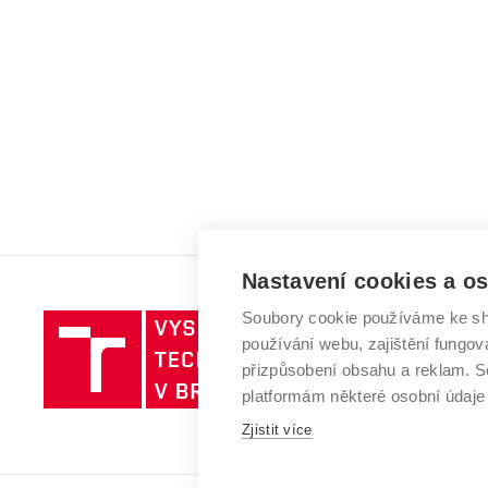
Nastavení cookies a o
Soubory cookie používáme ke sh
Vysoké
používání webu, zajištění fungová
učení
přizpůsobení obsahu a reklam.
technické
platformám některé osobní údaje
v
Brně
Zjistit více