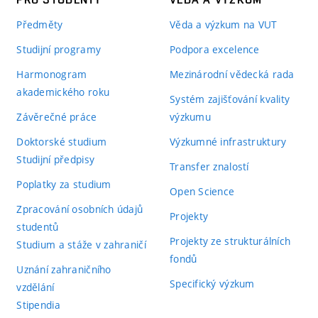
Předměty
Věda a výzkum na VUT
Studijní programy
Podpora excelence
Harmonogram
Mezinárodní vědecká rada
akademického roku
Systém zajišťování kvality
Závěrečné práce
výzkumu
Doktorské studium
Výzkumné infrastruktury
Studijní předpisy
Transfer znalostí
Poplatky za studium
Open Science
Zpracování osobních údajů
Projekty
studentů
Projekty ze strukturálních
Studium a stáže v zahraničí
fondů
Uznání zahraničního
Specifický výzkum
vzdělání
Stipendia