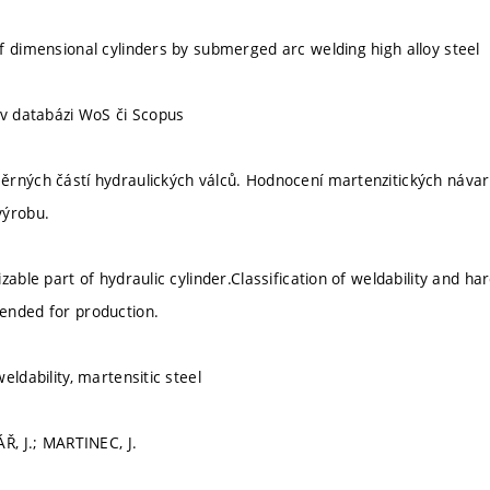
f dimensional cylinders by submerged arc welding high alloy steel
 v databázi WoS či Scopus
rných částí hydraulických válců. Hodnocení martenzitických návarů z
výrobu.
zable part of hydraulic cylinder.Classification of weldability and h
ended for production.
eldability, martensitic steel
Ř, J.; MARTINEC, J.