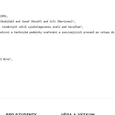
2351,

PRO STUDENTY
VĚDA A VÝZKUM