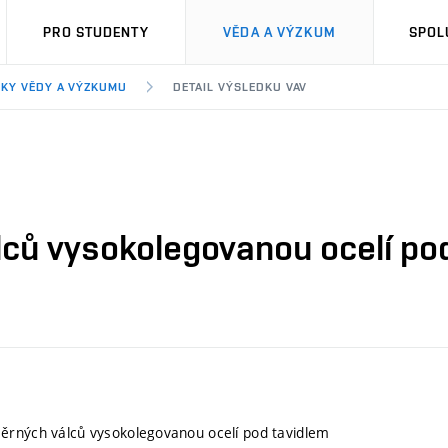
PRO STUDENTY
VĚDA A VÝZKUM
SPOL
KY VĚDY A VÝZKUMU
DETAIL VÝSLEDKU VAV
ců vysokolegovanou ocelí po
ěrných válců vysokolegovanou ocelí pod tavidlem