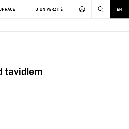
PŘIHLÁSIT
HLEDAT
UPRÁCE
O UNIVERZITĚ
EN
SE
d tavidlem