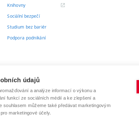
(externí
Knihovny
odkaz)
Sociální bezpečí
Studium bez bariér
Podpora podnikání
sobních údajů
romažďování a analýze informací o výkonu a
VYSOKÉ UČENÍ TECHNICKÉ V BRNĚ
ní funkcí ze sociálních médií a ke zlepšení a
Antonínská 548/1
www.vut.cz
 Se souhlasem můžeme také předávat marketingovým
602 00 Brno
vut@vutbr.cz
 pro marketingové účely.