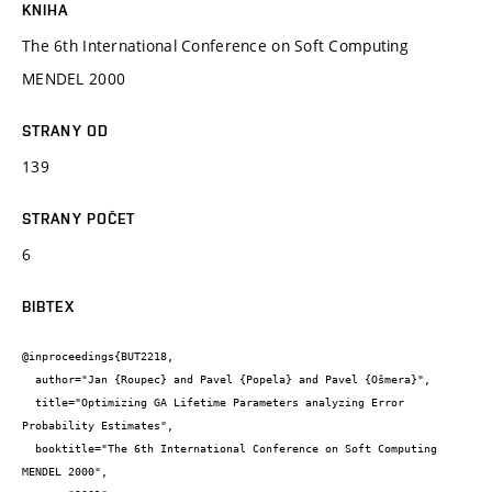
KNIHA
The 6th International Conference on Soft Computing
MENDEL 2000
STRANY OD
139
STRANY POČET
6
BIBTEX
@inproceedings{BUT2218,

  author="Jan {Roupec} and Pavel {Popela} and Pavel {Ošmera}",

  title="Optimizing GA Lifetime Parameters analyzing Error 
Probability Estimates",

  booktitle="The 6th International Conference on Soft Computing 
MENDEL 2000",
