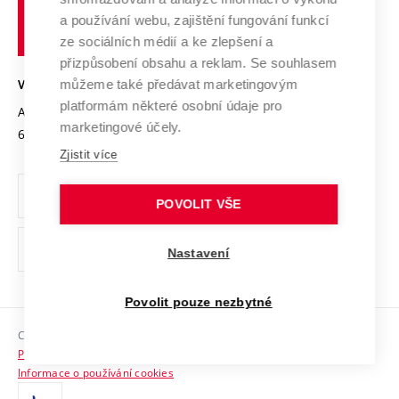
Udržitelná univerzita
učení
Služby univerzity
Transfer znalostí
a používání webu, zajištění fungování funkcí
technické
Podnikavá univerzita / ContriBUTe
Mezinárodní dohody
ze sociálních médií a ke zlepšení a
Open Science
v
Bezpečná univerzita
přizpůsobení obsahu a reklam. Se souhlasem
Univerzitní sítě
Brně
Projekty
můžeme také předávat marketingovým
VYSOKÉ UČENÍ TECHNICKÉ V BRNĚ
Vyznamenání
platformám některé osobní údaje pro
Projekty ze strukturálních fondů
Antonínská 548/1
www.vut.cz
marketingové účely.
Organizační struktura
602 00 Brno
vut@vutbr.cz
Specifický výzkum
Zjistit více
Úřední deska
Ochrana osobních údajů
POVOLIT VŠE
(externí
Pracovní příležitosti
Nastavení
odkaz)
Podpora a rozvoj zaměstnanců a studujících
Povolit pouze nezbytné
Rovné příležitosti
Copyright © 2026 VUT
Sociální bezpečí
Prohlášení o přístupnosti
HR Award
Informace o používání cookies