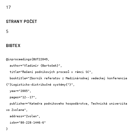
17
STRANY POČET
5
BIBTEX
@inproceedings{BUT22049,

  author="Vladimír {Bartošek}",

  title="Řešení podnikových procesů v rámci SC",

  booktitle="Zborník referatov z Medzinárodnej vedeckej konferencie 
{"}Logisticko-distribučné systémy{"}",

  year="2005",

  pages="12--17",

  publisher="Katedra podnikoveho hospodárstva, Technická univerzita 
vo Zvolene",

  address="Zvolen",

  isbn="80-228-1446-6"

}