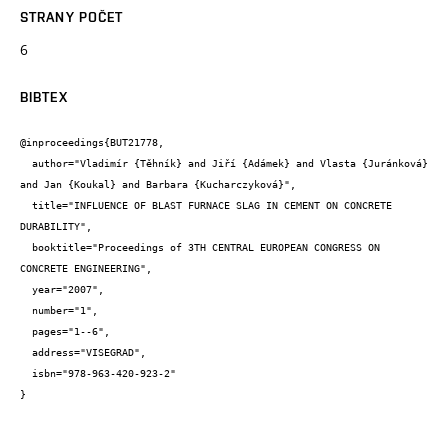
STRANY POČET
6
BIBTEX
@inproceedings{BUT21778,

  author="Vladimír {Těhník} and Jiří {Adámek} and Vlasta {Juránková} 
and Jan {Koukal} and Barbara {Kucharczyková}",

  title="INFLUENCE OF BLAST FURNACE SLAG IN CEMENT ON CONCRETE 
DURABILITY",

  booktitle="Proceedings of 3TH CENTRAL EUROPEAN CONGRESS ON 
CONCRETE ENGINEERING",

  year="2007",

  number="1",

  pages="1--6",

  address="VISEGRAD",

  isbn="978-963-420-923-2"

}