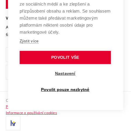
technické
Podnikavá univerzita / ContriBUTe
Mezinárodní dohody
ze sociálních médií a ke zlepšení a
Open Science
v
Bezpečná univerzita
přizpůsobení obsahu a reklam. Se souhlasem
Univerzitní sítě
Brně
Projekty
můžeme také předávat marketingovým
VYSOKÉ UČENÍ TECHNICKÉ V BRNĚ
Vyznamenání
platformám některé osobní údaje pro
Projekty ze strukturálních fondů
Antonínská 548/1
www.vut.cz
marketingové účely.
Organizační struktura
602 00 Brno
vut@vutbr.cz
Specifický výzkum
Zjistit více
Úřední deska
Ochrana osobních údajů
POVOLIT VŠE
(externí
Pracovní příležitosti
Nastavení
odkaz)
Podpora a rozvoj zaměstnanců a studujících
Povolit pouze nezbytné
Rovné příležitosti
Copyright © 2026 VUT
Sociální bezpečí
Prohlášení o přístupnosti
HR Award
Informace o používání cookies
Kontakty