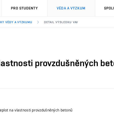
PRO STUDENTY
VĚDA A VÝZKUM
SPOL
KY VĚDY A VÝZKUMU
DETAIL VÝSLEDKU VAV
vlastnosti provzdušněných be
teplot na vlastnosti provzdušněných betonů