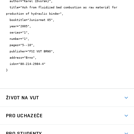
  author="Karel {Dvořák}",

  title="Ash from fluidized bed combustion as raw materiál for 
production of hydraulic binder",

  booktitle="Juniormat 05",

  year="2005",

  series="1",

  number="1",

  pages="5--10",

  publisher="FSI VUT BRNO",

  address="Brno",

  isbn="80-214-2984-4"

}
ŽIVOT NA VUT
Atmosféra VUT
PRO UCHAZEČE
Prostory školy
Proč na VUT
Koleje
PRO STUDENTY