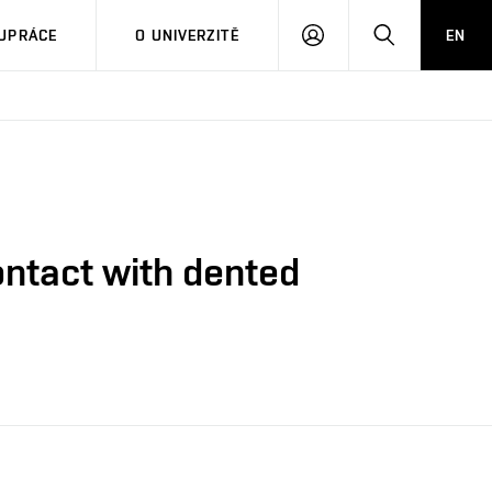
PŘIHLÁSIT
HLEDAT
UPRÁCE
O UNIVERZITĚ
EN
SE
ontact with dented