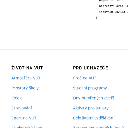
  address="Parma, Itálie",

  isbn="88-902333-0-3"

}
ŽIVOT NA VUT
PRO UCHAZEČE
Atmosféra VUT
Proč na VUT
Prostory školy
Studijní programy
Koleje
Dny otevřených dveří
Stravování
Aktivity pro juniory
Sport na VUT
Celoživotní vzdělávání
Studentský život
Zpracování osobních údajů