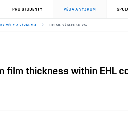
PRO STUDENTY
VĚDA A VÝZKUM
SPOL
KY VĚDY A VÝZKUMU
DETAIL VÝSLEDKU VAV
m film thickness within EHL c