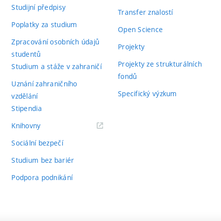
Studijní předpisy
Transfer znalostí
Poplatky za studium
Open Science
Zpracování osobních údajů
Projekty
studentů
Projekty ze strukturálních
Studium a stáže v zahraničí
fondů
Uznání zahraničního
Specifický výzkum
vzdělání
Stipendia
(externí
Knihovny
odkaz)
Sociální bezpečí
Studium bez bariér
Podpora podnikání