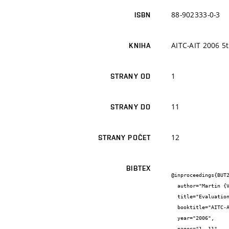
88-902333-0-3
ISBN
AITC-AIT 2006 5t
KNIHA
1
STRANY OD
11
STRANY DO
12
STRANY POČET
BIBTEX
@inproceedings{BUT2
  author="Martin {Vrbka} and Michal {Vaverka} and Radek {Poliščuk} and Ivan {Křupka} and Martin {Hartl} and Libor {Urbanec}",

  title="Evaluation of pressure from film thickness within EHL contact with dented surfaces",

  booktitle="AITC-AIT 2006 5th International Conference of Tribology",

  year="2006",

  pages="1--11",
